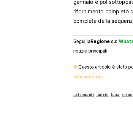
gennaio e poi sottopost
rifornimento completo d
complete della sequenza
Segui
laRegione
su:
What
notizie principali
Questo articolo è stato pub
informazioni
astronauti
lancio
luna
orion