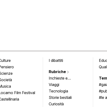
Culture
I dibattiti
Edu
Pensiero
Qual
Rubriche
Scienze
Inchieste e
Tem
Società
approfondimenti
Viaggi
#ga
Musica
Tecnologia
#pub
Locarno Film Festival
Storie bestiali
#le 
Castellinaria
Curiosità
info