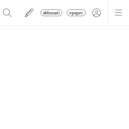
abbonati
epaper