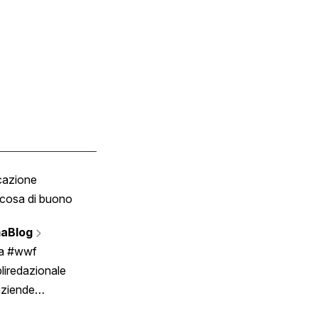
cazione
Tombola
cosa di buono
Fumetto
Vignette
aBlog
Scrivici
ia #wwf
liredazionale
aziende
rmano