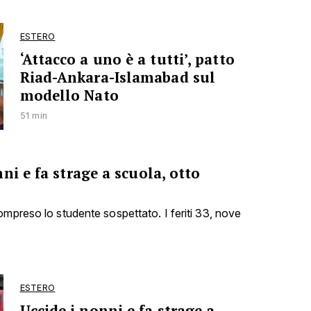
ESTERO
‘Attacco a uno è a tutti’, patto
Riad-Ankara-Islamabad sul
modello Nato
51 min
ni e fa strage a scuola, otto
ompreso lo studente sospettato. I feriti 33, nove
ESTERO
Uccide i nonni e fa strage a