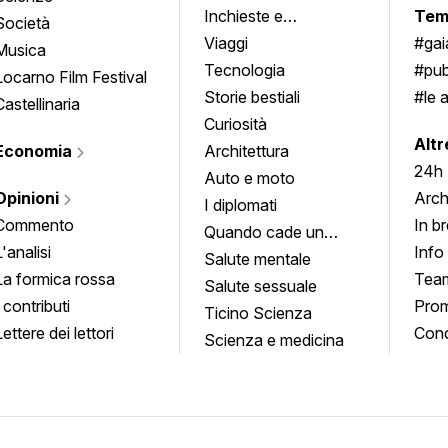
Inchieste e
Tem
Società
approfondimenti
Viaggi
#ga
Musica
Tecnologia
#pub
Locarno Film Festival
Storie bestiali
#le 
Castellinaria
Curiosità
info
Altr
Economia
Architettura
24h
Auto e moto
Opinioni
Arch
I diplomati
Commento
In b
Quando cade un
L'analisi
Info
quadro
Salute mentale
La formica rossa
Tea
Salute sessuale
I contributi
Prom
Ticino Scienza
Lettere dei lettori
Conc
Scienza e medicina