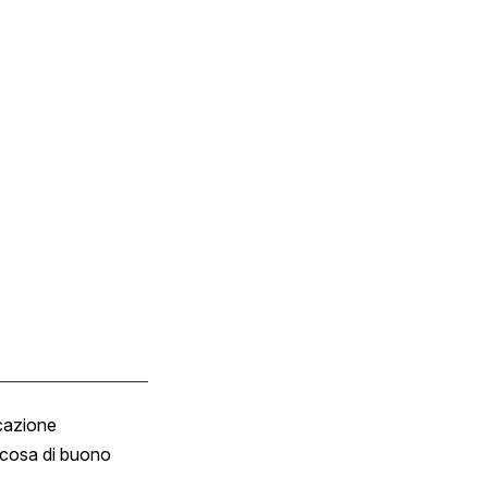
cazione
Tombola
cosa di buono
Fumetto
Vignette