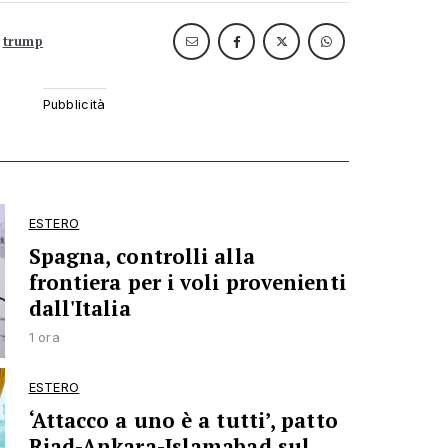
trump
ESTERO
Spagna, controlli alla
frontiera per i voli provenienti
dall'Italia
1 ora
ESTERO
‘Attacco a uno è a tutti’, patto
Riad-Ankara-Islamabad sul