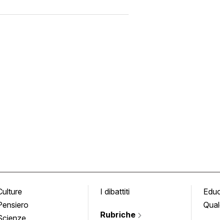
Culture
I dibattiti
Edu
Pensiero
Qual
Rubriche
Scienze