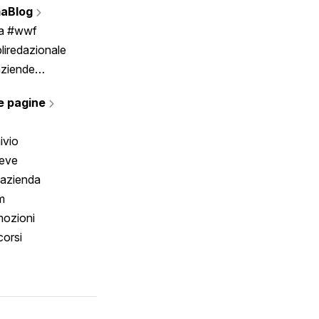
aBlog
Scrivici
ia #wwf
liredazionale
aziende
rmano
e pagine
ivio
reve
 azienda
m
ozioni
orsi