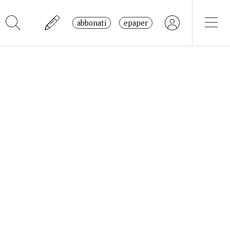
abbonati
epaper