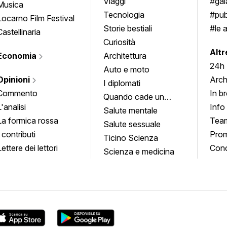
approfondimenti
Viaggi
#ga
Musica
Tecnologia
#pub
Locarno Film Festival
Storie bestiali
#le 
Castellinaria
Curiosità
info
Altr
Economia
Architettura
24h
Auto e moto
Opinioni
Arch
I diplomati
Commento
In b
Quando cade un
L'analisi
Info
quadro
Salute mentale
La formica rossa
Tea
Salute sessuale
I contributi
Prom
Ticino Scienza
Lettere dei lettori
Conc
Scienza e medicina