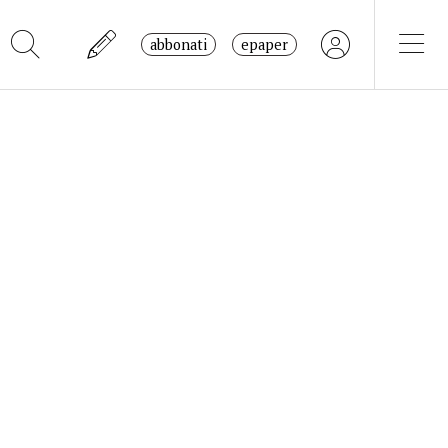
abbonati
epaper