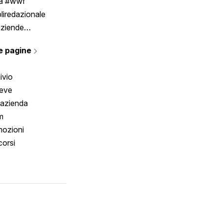
ia #wwf
liredazionale
aziende
rmano
e pagine
ivio
reve
 azienda
m
ozioni
orsi