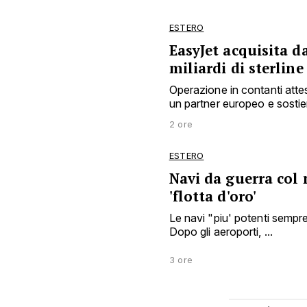
ESTERO
EasyJet acquisita d
miliardi di sterline
Operazione in contanti attes
un partner europeo e sostiene
2 ore
ESTERO
Navi da guerra col
'flotta d'oro'
Le navi "piu' potenti sempr
Dopo gli aeroporti, ...
3 ore