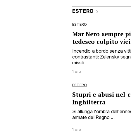
ESTERO
ESTERO
Mar Nero sempre più
tedesco colpito vic
Incendio a bordo senza vit
contrastanti; Zelensky segna
missili
1 ora
ESTERO
Stupri e abusi nel c
Inghilterra
Si allunga l'ombra dell'enne
armate del Regno ...
1 ora