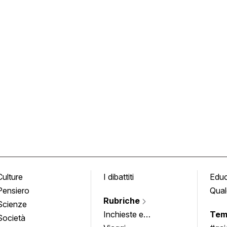
Culture
I dibattiti
Edu
Pensiero
Qual
Rubriche
Scienze
Inchieste e
Tem
Società