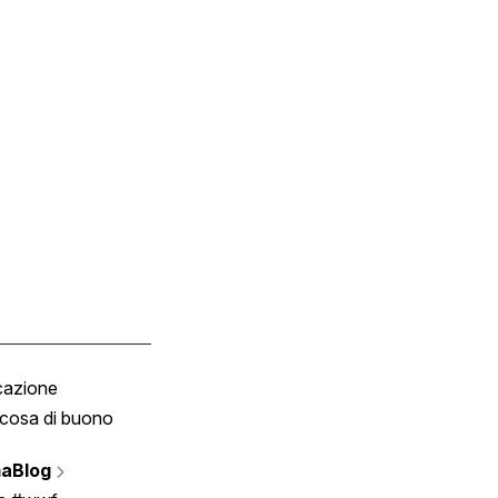
cazione
Tombola
cosa di buono
Fumetto
Vignette
aBlog
Scrivici