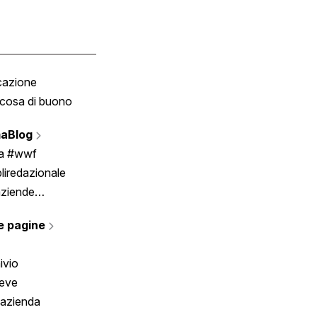
cazione
Tombola
cosa di buono
Fumetto
Vignette
aBlog
Scrivici
ia #wwf
liredazionale
aziende
rmano
e pagine
ivio
reve
 azienda