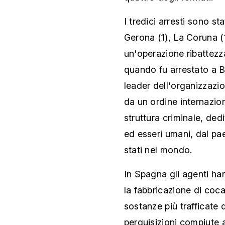
I tredici arresti sono st
Gerona (1), La Coruna (1
un'operazione ribattezza
quando fu arrestato a Ba
leader dell'organizzazio
da un ordine internazio
struttura criminale, dedi
ed esseri umani, dal pae
stati nel mondo.
In Spagna gli agenti ha
la fabbricazione di coc
sostanze più trafficate 
perquisizioni compiute 