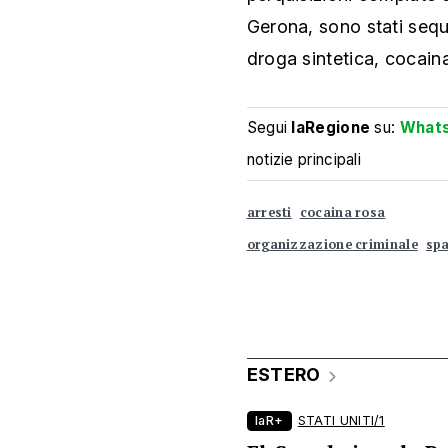
Gerona, sono stati seque
droga sintetica, cocain
Segui
laRegione
su:
What
notizie principali
arresti
cocaina rosa
organizzazione criminale
sp
ESTERO
laR+
STATI UNITI/1