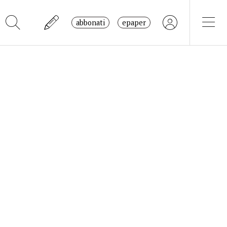
abbonati
epaper