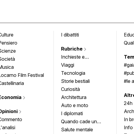
Culture
I dibattiti
Edu
Pensiero
Qual
Rubriche
Scienze
Inchieste e
Tem
Società
approfondimenti
Viaggi
#ga
Musica
Tecnologia
#pub
Locarno Film Festival
Storie bestiali
#le 
Castellinaria
Curiosità
info
Altr
Economia
Architettura
24h
Auto e moto
Opinioni
Arch
I diplomati
Commento
In b
Quando cade un
L'analisi
Info
quadro
Salute mentale