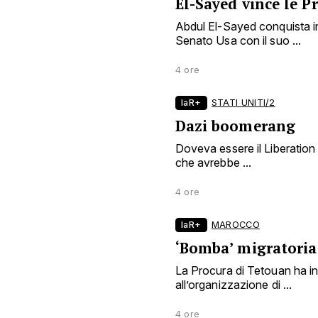
El-Sayed vince le 
Abdul El-Sayed conquista in
Senato Usa con il suo ...
4 ore
laR+
STATI UNITI/2
Dazi boomerang
Doveva essere il Liberation
che avrebbe ...
4 ore
laR+
MAROCCO
‘Bomba’ migratoria
La Procura di Tetouan ha i
all’organizzazione di ...
4 ore