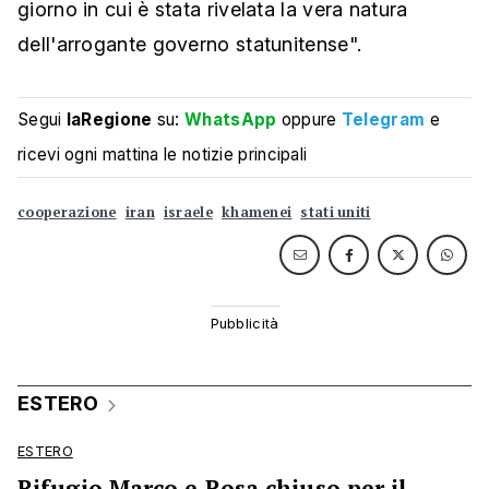
giorno in cui è stata rivelata la vera natura
dell'arrogante governo statunitense".
Segui
laRegione
su:
WhatsApp
oppure
Telegram
e
ricevi ogni mattina le notizie principali
cooperazione
iran
israele
khamenei
stati uniti
ESTERO
ESTERO
Rifugio Marco e Rosa chiuso per il