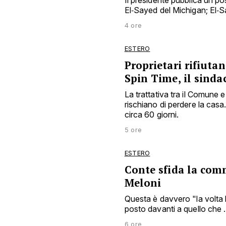
Il presidente pubblica un p
El‑Sayed del Michigan; El‑S
4 ore
ESTERO
Proprietari rifiuta
Spin Time, il sinda
La trattativa tra il Comune 
rischiano di perdere la casa
circa 60 giorni.
5 ore
ESTERO
Conte sfida la com
Meloni
Questa è davvero "la volta
posto davanti a quello che .
6 ore