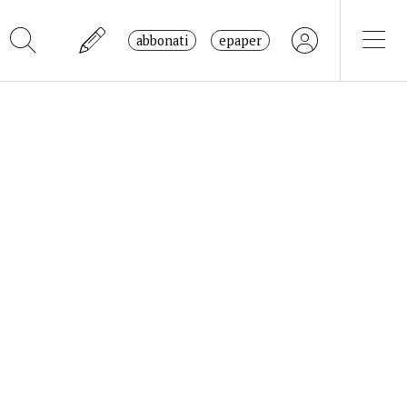
abbonati
epaper