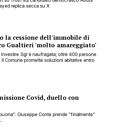
ost su Truth sul candidato democratico Abdul
ayed replica secca su X
no la cessione dell'immobile di
co Gualtieri 'molto amareggiato'
e Investire Sgr è naufragata; oltre 400 persone
. Il Comune promette soluzioni abitative entro
missione Covid, duello con
 buona". Giuseppe Conte prende "finalmente"
..