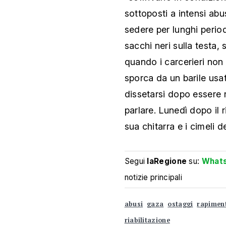
sottoposti a intensi abus
sedere per lunghi period
sacchi neri sulla testa, 
quando i carcerieri no
sporca da un barile usat
dissetarsi dopo essere r
parlare. Lunedì dopo il 
sua chitarra e i cimeli 
Segui
laRegione
su:
What
notizie principali
abusi
gaza
ostaggi
rapimen
riabilitazione