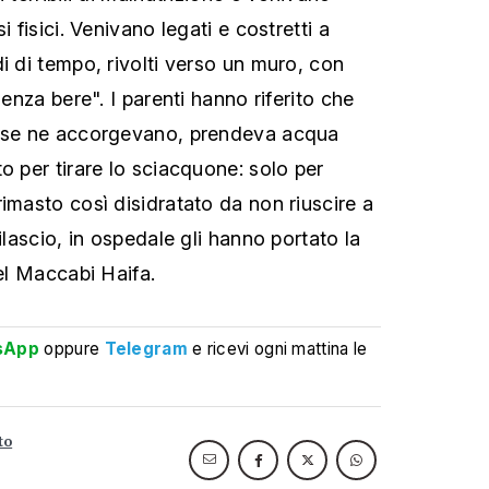
i fisici. Venivano legati e costretti a
i di tempo, rivolti verso un muro, con
senza bere". I parenti hanno riferito che
n se ne accorgevano, prendeva acqua
o per tirare lo sciacquone: solo per
imasto così disidratato da non riuscire a
rilascio, in ospedale gli hanno portato la
del Maccabi Haifa.
sApp
oppure
Telegram
e ricevi ogni mattina le
to