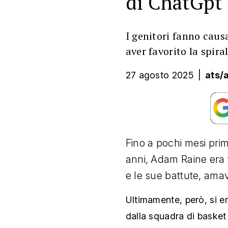
di ChatGpt
I genitori fanno cau
aver favorito la spira
27 agosto 2025
|
ats/
Fino a pochi mesi prima 
anni, Adam Raine era f
e le sue battute, amava
Ultimamente, però, si e
dalla squadra di basket p