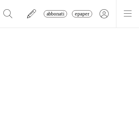
abbonati
epaper