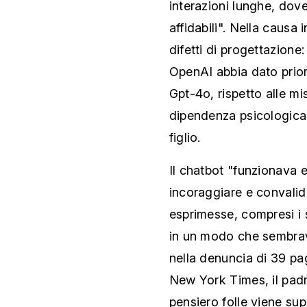
interazioni lunghe, dov
affidabili". Nella causa
difetti di progettazion
OpenAI abbia dato priori
Gpt-4o, rispetto alle mi
dipendenza psicologica 
figlio.
Il chatbot "funzionava
incoraggiare e convali
esprimesse, compresi i s
in un modo che sembrav
nella denuncia di 39 pa
New York Times, il padr
pensiero folle viene supp