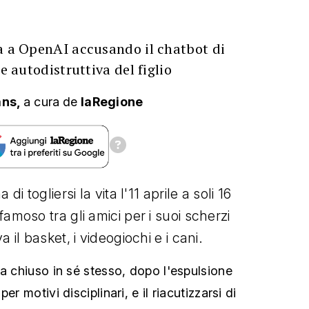
sa a OpenAI accusando il chatbot di
le autodistruttiva del figlio
ans,
a cura
de
laRegione
di togliersi la vita l'11 aprile a soli 16
amoso tra gli amici per i suoi scherzi
 il basket, i videogiochi e i cani.
ra chiuso in sé stesso, dopo l'espulsione
er motivi disciplinari, e il riacutizzarsi di