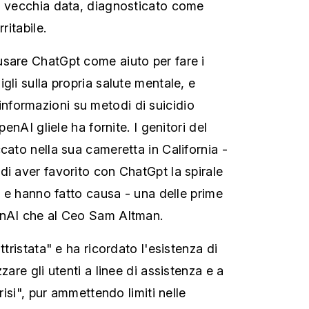
i vecchia data, diagnosticato come
ritabile.
sare ChatGpt come aiuto per fare i
gli sulla propria salute mentale, e
formazioni su metodi di suicidio
penAI gliele ha fornite. I genitori del
cato nella sua cameretta in California -
di aver favorito con ChatGpt la spirale
io e hanno fatto causa - una delle prime
enAI che al Ceo Sam Altman.
ttristata" e ha ricordato l'esistenza di
zare gli utenti a linee di assistenza e a
crisi", pur ammettendo limiti nelle