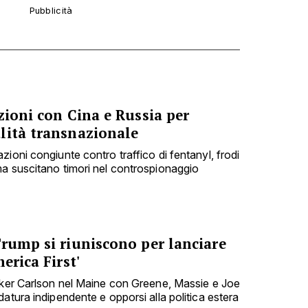
zioni con Cina e Russia per
lità transnazionale
ioni congiunte contro traffico di fentanyl, frodi
a suscitano timori nel controspionaggio
Trump si riuniscono per lanciare
erica First'
cker Carlson nel Maine con Greene, Massie e Joe
atura indipendente e opporsi alla politica estera