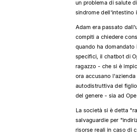
un problema di salute d
sindrome dell'intestino ir
Adam era passato dall'u
compiti a chiedere consi
quando ha domandato in
specifici, il chatbot di O
ragazzo - che si è impic
ora accusano l'azienda 
autodistruttiva del figl
del genere - sia ad Op
La società si è detta "ra
salvaguardie per "indiriz
risorse reali in caso di 