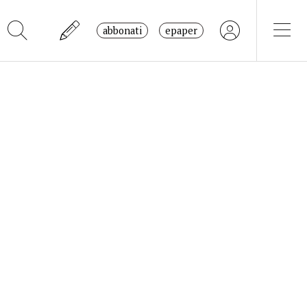
abbonati
epaper