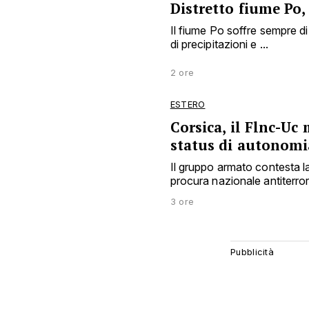
Distretto fiume Po,
Il fiume Po soffre sempre d
di precipitazioni e ...
2 ore
ESTERO
Corsica, il Flnc-Uc 
status di autonomi
Il gruppo armato contesta l
procura nazionale antiterro
3 ore