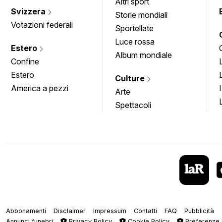
Altri sport
Svizzera
Storie mondiali
Votazioni federali
Sportellate
Luce rossa
Estero
Album mondiale
Confine
Estero
Culture
America a pezzi
Arte
Spettacoli
Abbonamenti
Disclaimer
Impressum
Contatti
FAQ
Pubblicità
Annunci funebri
Privacy Policy
Cookie Policy
Preferenze 