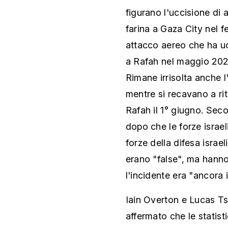
figurano l'uccisione di 
farina a Gaza City nel f
attacco aereo che ha u
a Rafah nel maggio 202
Rimane irrisolta anche l'
mentre si recavano a rit
Rafah il 1° giugno. Sec
dopo che le forze israe
forze della difesa israel
erano "false", ma hanno
l'incidente era "ancora i
Iain Overton e Lucas Ts
affermato che le statis