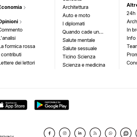
Altr
Economia
Architettura
24h
Auto e moto
Opinioni
Arch
I diplomati
Commento
In b
Quando cade un
L'analisi
Info
quadro
Salute mentale
La formica rossa
Tea
Salute sessuale
I contributi
Prom
Ticino Scienza
Lettere dei lettori
Conc
Scienza e medicina
privacy