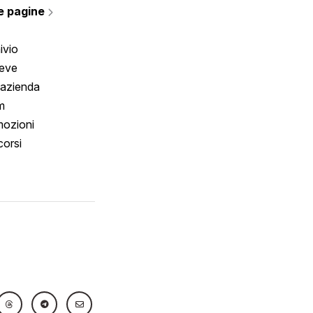
e pagine
ivio
reve
 azienda
m
ozioni
orsi