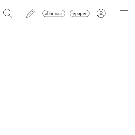
abbonati
epaper