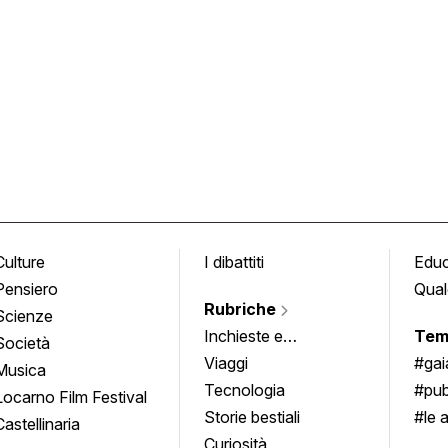
Culture
I dibattiti
Edu
Pensiero
Qual
Rubriche
Scienze
Inchieste e
Tem
Società
approfondimenti
Viaggi
#ga
Musica
Tecnologia
#pub
Locarno Film Festival
Storie bestiali
#le 
Castellinaria
Curiosità
info