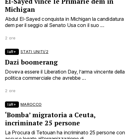
El-Sayed vince le Primarie dem in
Michigan
Abdul El-Sayed conquista in Michigan la candidatura
dem per il seggio al Senato Usa con il suo ...
2 ore
laR+
STATI UNITI/2
Dazi boomerang
Doveva essere il Liberation Day, l’arma vincente della
politica commerciale che avrebbe ...
2 ore
laR+
MAROCCO
‘Bomba’ migratoria a Ceuta,
incriminate 25 persone
La Procura di Tetouan ha incriminato 25 persone con
accuse legate all’organizzazione di ...