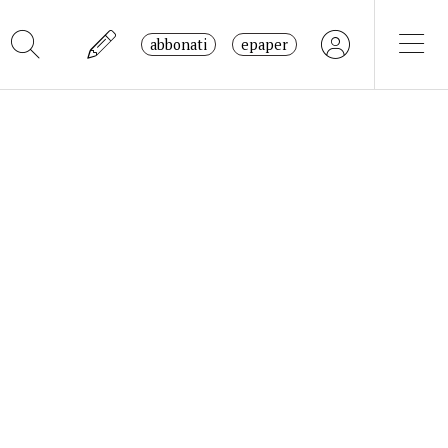
abbonati
epaper