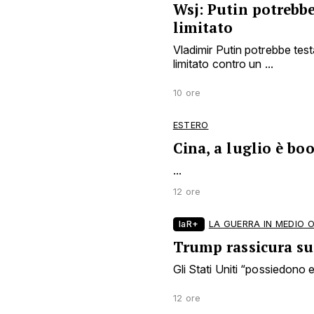
Wsj: Putin potrebbe
limitato
Vladimir Putin potrebbe tes
limitato contro un ...
10 ore
ESTERO
Cina, a luglio è bo
...
12 ore
laR+
LA GUERRA IN MEDIO 
Trump rassicura sui
Gli Stati Uniti “possiedono en
12 ore