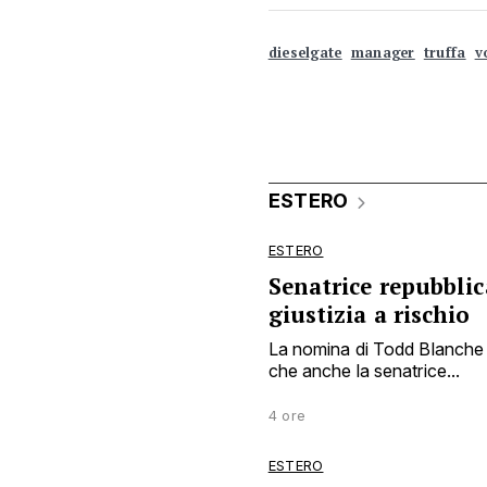
dieselgate
manager
truffa
v
ESTERO
ESTERO
Senatrice repubbli
giustizia a rischio
La nomina di Todd Blanche a
che anche la senatrice...
4 ore
ESTERO