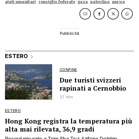
aiuti umanitari
consiglio federale
gaza
palestina
unrwa
ESTERO
CONFINE
Due turisti svizzeri
rapinati a Cernobbio
37 min
ESTERO
Hong Kong registra la temperatura più
alta mai rilevata, 36,9 gradi
Record misurato a Tsim Sha Tsui, il tifone Dolphin