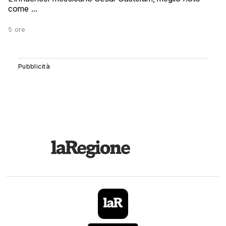
come ...
5 ore