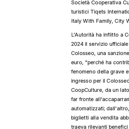
Società Cooperativa Cul
turistici Tiqets Intern
Italy With Family, Cit
L'Autorità ha inflitto a
2024 il servizio ufficiale
Colosseo, una sanzione 
euro, "perché ha contri
fenomeno della grave e p
ingresso per il Colosseo
CoopCulture, da un lato
far fronte all'accaparra
automatizzati; dall'altro,
biglietti alla vendita ab
traeva rilevanti benefic