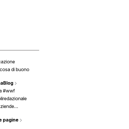
cazione
Tombola
cosa di buono
Fumetto
Vignette
aBlog
Scrivici
ia #wwf
liredazionale
aziende
rmano
e pagine