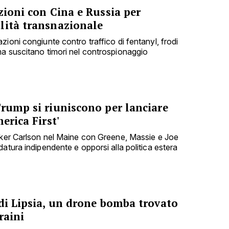
zioni con Cina e Russia per
lità transnazionale
ioni congiunte contro traffico di fentanyl, frodi
a suscitano timori nel controspionaggio
Trump si riuniscono per lanciare
erica First'
cker Carlson nel Maine con Greene, Massie e Joe
atura indipendente e opporsi alla politica estera
di Lipsia, un drone bomba trovato
raini