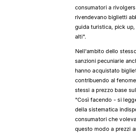
consumatori a rivolgers
rivendevano biglietti ab
guida turistica, pick up,
alti".
Nell'ambito dello stess
sanzioni pecuniarie anch
hanno acquistato bigliet
contribuendo al fenomen
stessi a prezzo base su
"Così facendo - si legg
della sistematica indispo
consumatori che volevano
questo modo a prezzi an