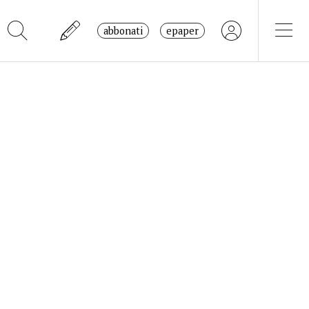
abbonati
epaper