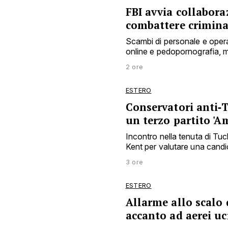
FBI avvia collabora
combattere crimina
Scambi di personale e operaz
online e pedopornografia, m
2 ore
ESTERO
Conservatori anti‑
un terzo partito 'Am
Incontro nella tenuta di Tu
Kent per valutare una candid
3 ore
ESTERO
Allarme allo scalo 
accanto ad aerei uc