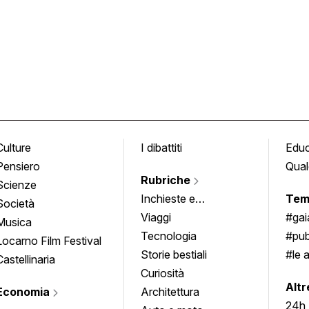
Culture
I dibattiti
Edu
Pensiero
Qual
Rubriche
Scienze
Inchieste e
Tem
Società
approfondimenti
Viaggi
#ga
Musica
Tecnologia
#pub
Locarno Film Festival
Storie bestiali
#le 
Castellinaria
Curiosità
info
Altr
Economia
Architettura
24h