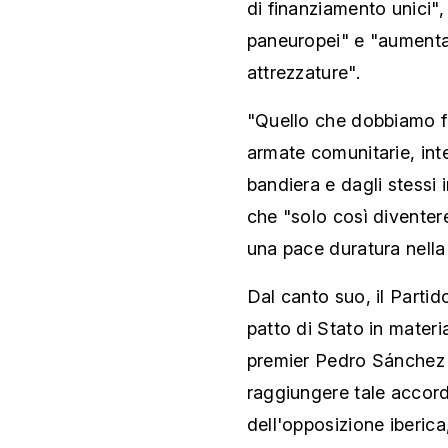
di finanziamento unici",
paneuropei" e "aumentan
attrezzature".
"Quello che dobbiamo fa
armate comunitarie, int
bandiera e dagli stessi
che "solo così divente
una pace duratura nella
Dal canto suo, il Partid
patto di Stato in materi
premier Pedro Sánchez 
raggiungere tale accord
dell'opposizione iberica