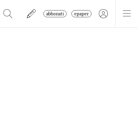
abbonati
epaper