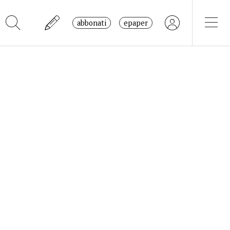
abbonati
epaper