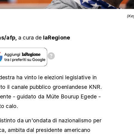
(Ke
ns/afp,
a cura
de
laRegione
estra ha vinto le elezioni legislative in
rito il canale pubblico groenlandese KNR.
scente - guidato da Múte Bourup Egede -
to calo.
distinto da un'ondata di nazionalismo per
tica, ambita dal presidente americano