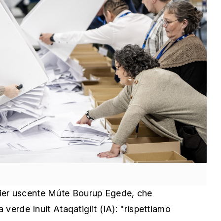
mier uscente Múte Bourup Egede, che
ra verde Inuit Ataqatigiit (IA): "rispettiamo