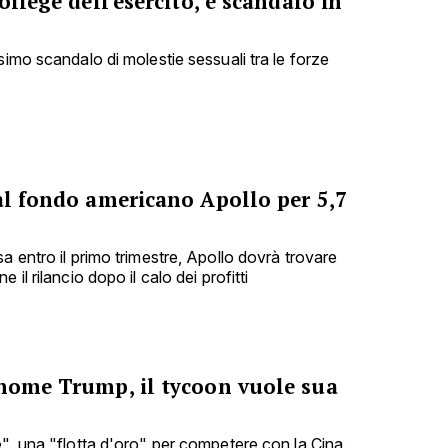
ollege dell'esercito, è scandalo in
simo scandalo di molestie sessuali tra le forze
al fondo americano Apollo per 5,7
a entro il primo trimestre, Apollo dovrà trovare
 il rilancio dopo il calo dei profitti
 nome Trump, il tycoon vuole sua
e", una "flotta d'oro" per competere con la Cina.