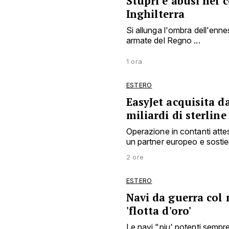
Stupri e abusi nel c
Inghilterra
Si allunga l'ombra dell'enne
armate del Regno ...
1 ora
ESTERO
EasyJet acquisita d
miliardi di sterline
Operazione in contanti attes
un partner europeo e sostiene
2 ore
ESTERO
Navi da guerra col
'flotta d'oro'
Le navi "piu' potenti sempr