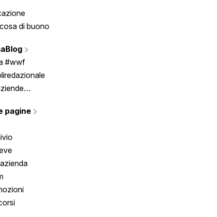
cazione
Tombola
cosa di buono
Fumetto
Vignette
aBlog
Scrivici
ia #wwf
liredazionale
aziende
rmano
e pagine
ivio
reve
 azienda
m
ozioni
orsi