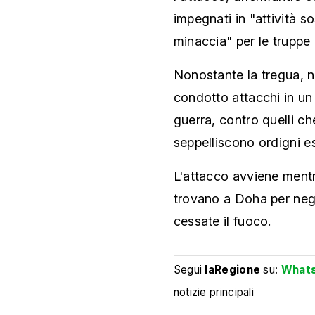
impegnati in "attività 
minaccia" per le truppe d
Nonostante la tregua, ne
condotto attacchi in un 
guerra, contro quelli c
seppelliscono ordigni esp
L'attacco avviene mentr
trovano a Doha per nego
cessate il fuoco.
Segui
laRegione
su:
What
notizie principali