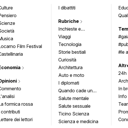
Culture
I dibattiti
Edu
Pensiero
Qual
Rubriche
Scienze
Inchieste e
Tem
Società
approfondimenti
Viaggi
#ga
Musica
Tecnologia
#pub
Locarno Film Festival
Storie bestiali
#le 
Castellinaria
Curiosità
info
Altr
Economia
Architettura
24h
Auto e moto
Opinioni
Arch
I diplomati
Commento
In b
Quando cade un
L'analisi
Info
quadro
Salute mentale
La formica rossa
Tea
Salute sessuale
I contributi
Prom
Ticino Scienza
Lettere dei lettori
Conc
Scienza e medicina