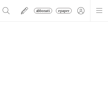
abbonati
epaper