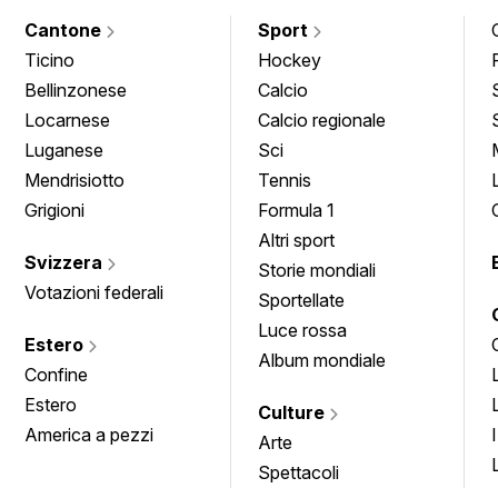
Cantone
Sport
Ticino
Hockey
Bellinzonese
Calcio
Locarnese
Calcio regionale
Luganese
Sci
Mendrisiotto
Tennis
Grigioni
Formula 1
Altri sport
Svizzera
Storie mondiali
Votazioni federali
Sportellate
Luce rossa
Estero
Album mondiale
Confine
Estero
Culture
America a pezzi
Arte
Spettacoli