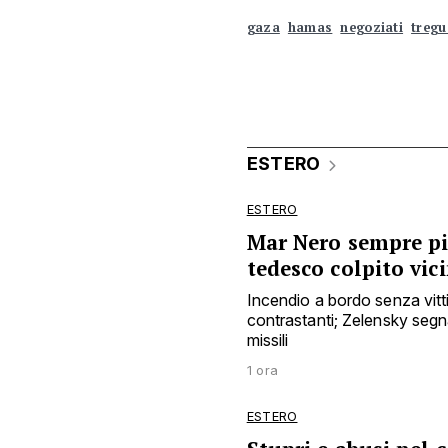
gaza
hamas
negoziati
tregu
ESTERO
ESTERO
Mar Nero sempre più
tedesco colpito vic
Incendio a bordo senza vit
contrastanti; Zelensky segna
missili
1 ora
ESTERO