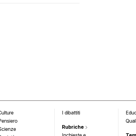
Culture
I dibattiti
Edu
Pensiero
Qual
Rubriche
Scienze
Inchieste e
Tem