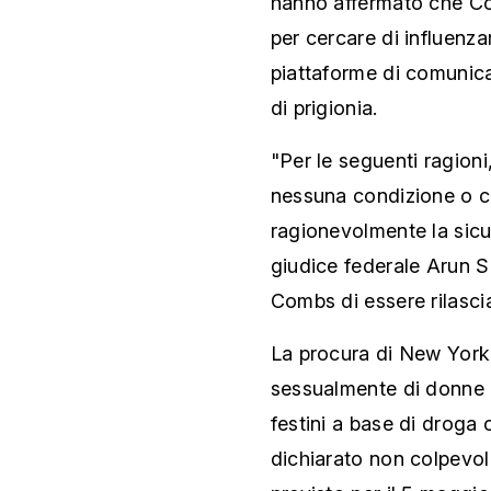
hanno affermato che Co
per cercare di influenza
piattaforme di comunica
di prigionia.
"Per le seguenti ragion
nessuna condizione o c
ragionevolmente la sicur
giudice federale Arun 
Combs di essere rilascia
La procura di New Yor
sessualmente di donne e
festini a base di droga
dichiarato non colpevole