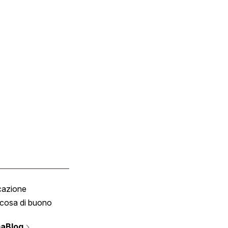
cazione
Tombola
cosa di buono
Fumetto
Vignette
aBlog