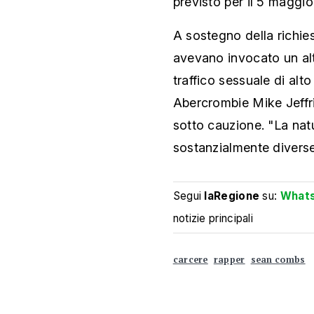
previsto per il 5 maggi
A sostegno della richies
avevano invocato un alt
traffico sessuale di alt
Abercrombie Mike Jeffrie
sotto cauzione. "La natu
sostanzialmente diverse"
Segui
laRegione
su:
What
notizie principali
carcere
rapper
sean combs