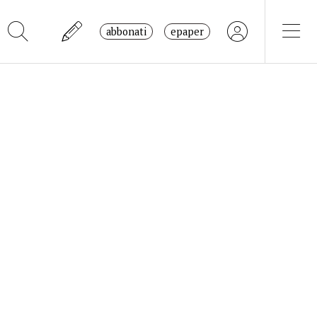
abbonati
epaper