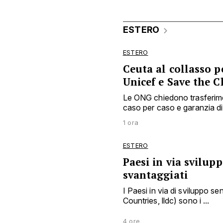
ESTERO
ESTERO
Ceuta al collasso p
Unicef e Save the C
Le ONG chiedono trasferimen
caso per caso e garanzia di 
1 ora
ESTERO
Paesi in via svilup
svantaggiati
I Paesi in via di sviluppo 
Countries, lldc) sono i ...
4 ore