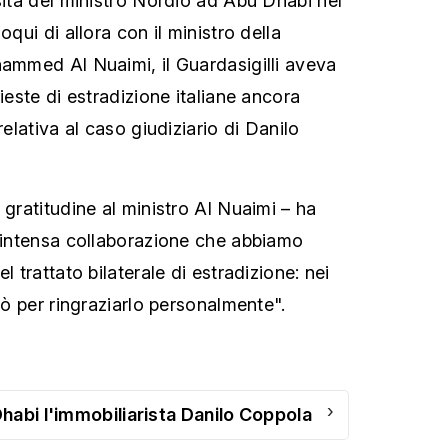
sita del ministro Nordio ad Abu Dhabi nel
oqui di allora con il ministro della
hammed Al Nuaimi, il Guardasigilli aveva
hieste di estradizione italiane ancora
relativa al caso giudiziario di Danilo
 gratitudine al ministro Al Nuaimi – ha
a intensa collaborazione che abbiamo
l trattato bilaterale di estradizione: nei
erò per ringraziarlo personalmente".
›
habi l'immobiliarista Danilo Coppola