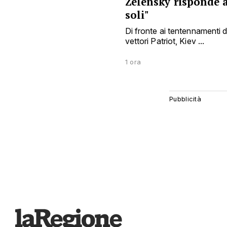
Zelensky risponde a
soli"
Di fronte ai tentennamenti d
vettori Patriot, Kiev ...
1 ora