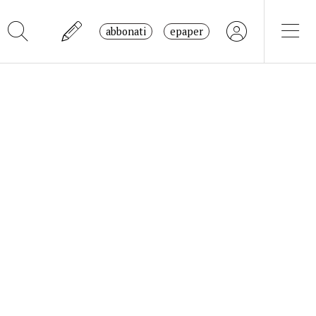
abbonati
epaper