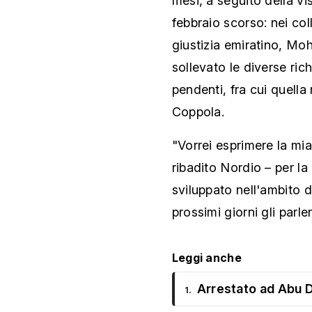
mesi, a seguito della vi
febbraio scorso: nei coll
giustizia emiratino, Mo
sollevato le diverse ric
pendenti, fra cui quella 
Coppola.
"Vorrei esprimere la mia
ribadito Nordio – per l
sviluppato nell'ambito de
prossimi giorni gli parl
Leggi anche
Arrestato ad Abu D
1.