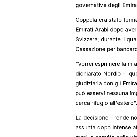
governative degli Emirat
Coppola
era stato ferm
Emirati Arabi
dopo aver 
Svizzera, durante il qua
Cassazione per bancaro
"Vorrei esprimere la mia
dichiarato Nordio –, qu
giudiziaria con gli Emir
può esservi nessuna impu
cerca rifugio all'estero"
La decisione – rende not
assunta dopo intense att