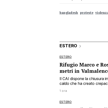
bangladesh
proteste
violenz
ESTERO
ESTERO
Rifugio Marco e Ros
metri in Valmalenc
Il CAI dispone la chiusura
caldo che ha creato crepacc
1 ora
ESTERO