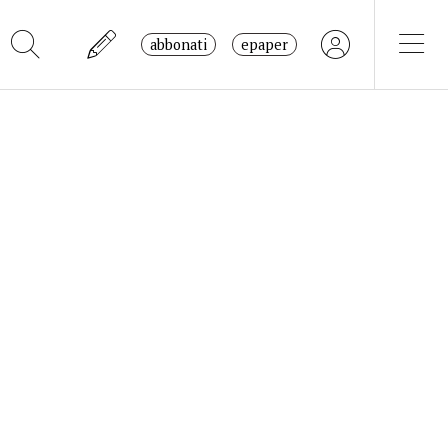
abbonati
epaper