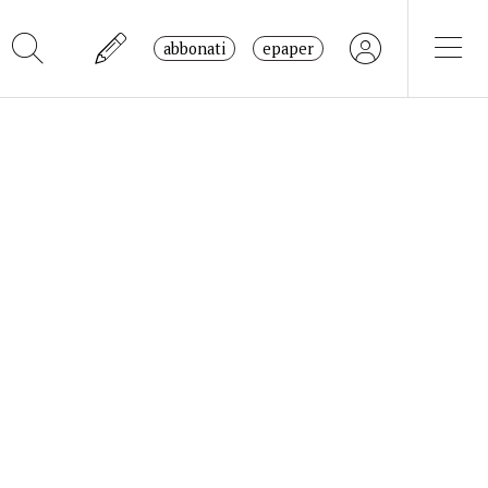
abbonati
epaper