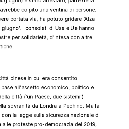
4 giugno) è stato arrestato, parte della
e avrebbe colpito una ventina di persone.
ere portata via, ha potuto gridare ‘Alza
4 giugno’. I consolati di Usa e Ue hanno
stre per solidarietà, d'intesa con altre
tiche.
ittà cinese in cui era consentito
 base all'assetto economico, politico e
lla città (‘un Paese, due sistemi’)
ella sovranità da Londra a Pechino. Ma la
a con la legge sulla sicurezza nazionale di
a alle proteste pro-democrazia del 2019,