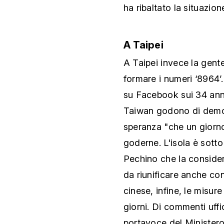
ha ribaltato la situazion
A Taipei
A Taipei invece la gent
formare i numeri ‘8964’
su Facebook sui 34 anni
Taiwan godono di democ
speranza "che un giorno
goderne. L'isola è sotto
Pechino che la considera
da riunificare anche con
cinese, infine, le misur
giorni. Di commenti uffic
portavoce del Ministero