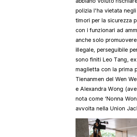
abbiano voluto rischiare
polizia l'ha vietata negl
timori per la sicurezza 
con i funzionari ad amm
anche solo promuovere 
illegale, perseguibile p
sono finiti Leo Tang, e
maglietta con la prima p
Tienanmen del Wen Wei 
e Alexandra Wong (aveva 
nota come ‘Nonna Wong’
avvolta nella Union Jack