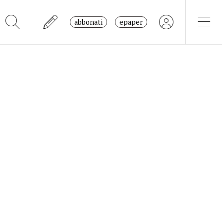
abbonati
epaper