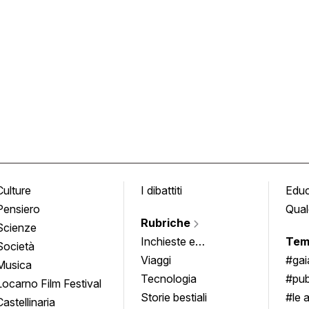
Culture
I dibattiti
Edu
Pensiero
Qual
Rubriche
Scienze
Inchieste e
Tem
Società
approfondimenti
Viaggi
#ga
Musica
Tecnologia
#pub
Locarno Film Festival
Storie bestiali
#le 
Castellinaria