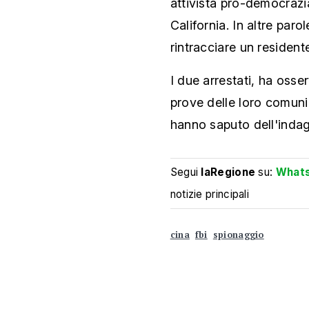
attivista pro-democrazi
California. In altre paro
rintracciare un residen
I due arrestati, ha oss
prove delle loro comuni
hanno saputo dell'indagi
Segui
laRegione
su:
What
notizie principali
cina
fbi
spionaggio