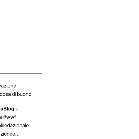
cazione
Tombola
cosa di buono
Fumetto
Vignette
aBlog
Scrivici
ia #wwf
liredazionale
aziende