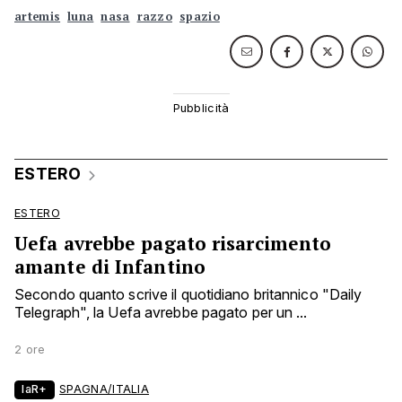
artemis
luna
nasa
razzo
spazio
ESTERO
ESTERO
Uefa avrebbe pagato risarcimento
amante di Infantino
Secondo quanto scrive il quotidiano britannico "Daily
Telegraph", la Uefa avrebbe pagato per un ...
2 ore
laR+
SPAGNA/ITALIA