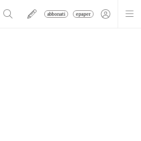
abbonati
epaper