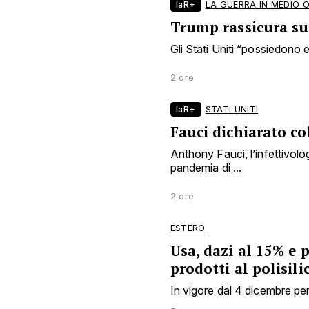
laR+
LA GUERRA IN MEDIO 
Trump rassicura sui
Gli Stati Uniti “possiedono en
2 ore
laR+
STATI UNITI
Fauci dichiarato co
Anthony Fauci, l’infettivol
pandemia di ...
2 ore
ESTERO
Usa, dazi al 15% e 
prodotti al polisili
In vigore dal 4 dicembre per