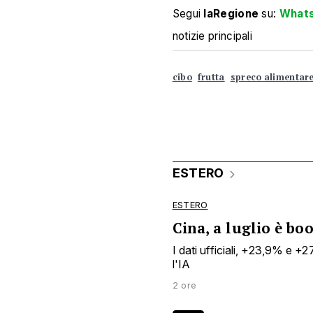
Segui
laRegione
su:
What
notizie principali
cibo
frutta
spreco alimentar
ESTERO
ESTERO
Cina, a luglio è bo
I dati ufficiali, +23,9% e +
l'IA
2 ore