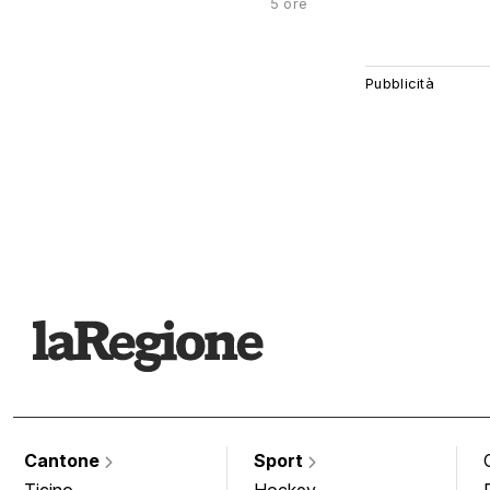
5 ore
Cantone
Sport
Ticino
Hockey