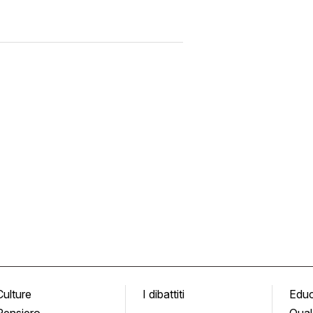
Culture
I dibattiti
Edu
Pensiero
Qual