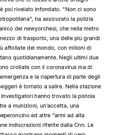
i è poi rivelato infondato. "Non ci sono
metropolitana", ha assicurato la polizia
panico dei newyorchesi, che nella metro
 mezzo di trasporto, una delle più grandi
ù affollate del mondo, con milioni di
itano quotidianamente. Negli ultimi due
ono crollate con il coronavirus ma di
l’emergenza e la riapertura di parte degli
seggeri è tornato a salire. Nella stazione
 investigatori hanno trovato la pistola
tre a munizioni, un’accetta, una
peperoncino ed altre "armi ad alta
e indiscrezioni riferite dalla Cnn. Le
’attacco mostrano momenti di vero