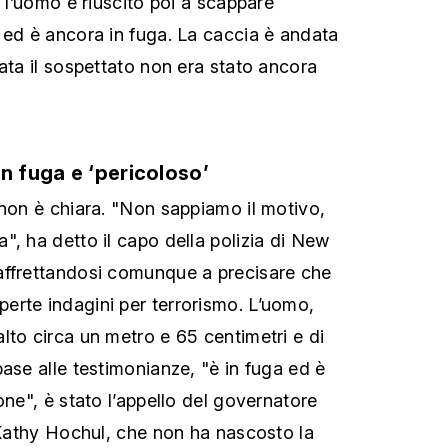
, l’uomo è riuscito poi a scappare
 ed è ancora in fuga. La caccia è andata
ata il sospettato non era stato ancora
n fuga e ‘pericoloso’
 non è chiara. "Non sappiamo il motivo,
", ha detto il capo della polizia di New
affrettandosi comunque a precisare che
rte indagini per terrorismo. L’uomo,
lto circa un metro e 65 centimetri e di
ase alle testimonianze, "è in fuga ed è
one", è stato l’appello del governatore
i Kathy Hochul, che non ha nascosto la