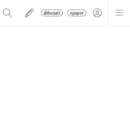
abbonati
epaper