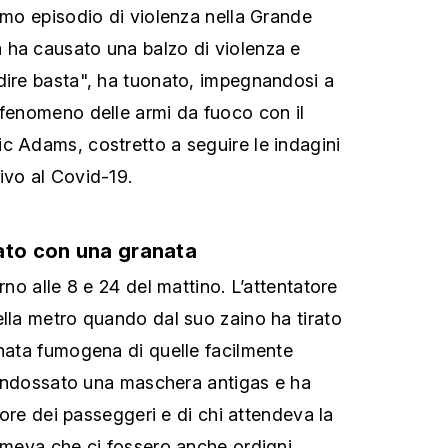
simo episodio di violenza nella Grande
 ha causato una balzo di violenza e
dire basta", ha tuonato, impegnandosi a
 fenomeno delle armi da fuoco con il
c Adams, costretto a seguire le indagini
ivo al Covid-19.
ato con una granata
rno alle 8 e 24 del mattino. L’attentatore
ella metro quando dal suo zaino ha tirato
anata fumogena di quelle facilmente
ha indossato una maschera antigas e ha
rrore dei passeggeri e di chi attendeva la
temeva che ci fossero anche ordigni