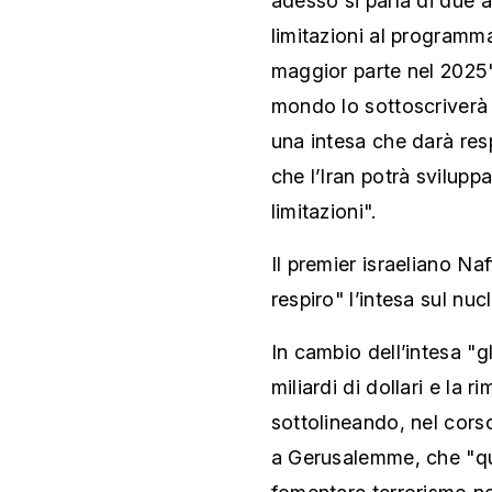
adesso si parla di due a
limitazioni al programm
maggior parte nel 2025"
mondo lo sottoscriverà 
una intesa che darà res
che l’Iran potrà svilup
limitazioni".
Il premier israeliano Na
respiro" l’intesa sul nucl
In cambio dell’intesa "g
miliardi di dollari e la 
sottolineando, nel cors
a Gerusalemme, che "que