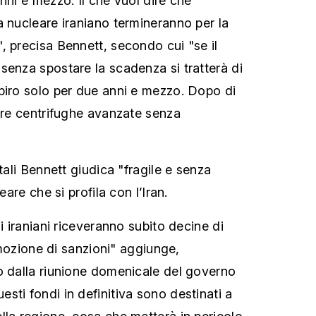
nni e mezzo. Il che vuol dire che
a nucleare iraniano termineranno per la
, precisa Bennett, secondo cui "se il
senza spostare la scadenza si tratterà di
piro solo per due anni e mezzo. Dopo di
pare centrifughe avanzate senza
ftali Bennett giudica "fragile e senza
eare che si profila con l’Iran.
li iraniani riceveranno subito decine di
rimozione di sanzioni" aggiunge,
o dalla riunione domenicale del governo
sti fondi in definitiva sono destinati a