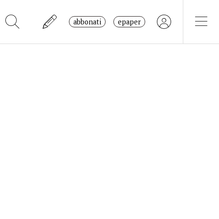
abbonati
epaper