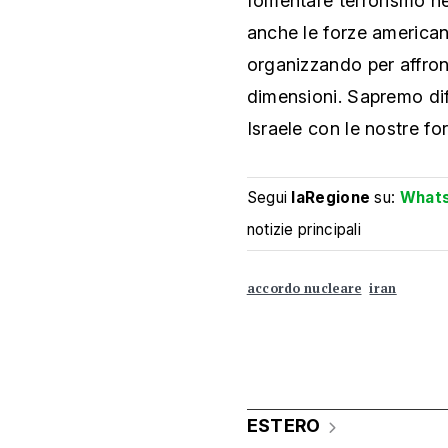
fomentare terrorismo ne
anche le forze american
organizzando per affront
dimensioni. Sapremo dife
Israele con le nostre for
Segui
laRegione
su:
What
notizie principali
accordo nucleare
iran
ESTERO