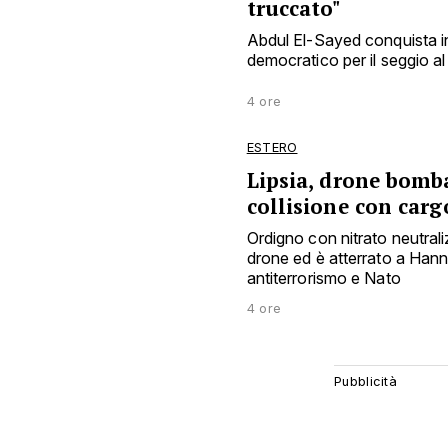
truccato"
Abdul El-Sayed conquista in
democratico per il seggio al 
4 ore
ESTERO
Lipsia, drone bomba
collisione con car
Ordigno con nitrato neutra
drone ed è atterrato a Han
antiterrorismo e Nato
4 ore