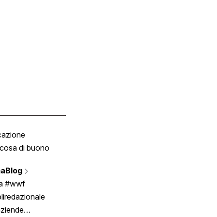
cazione
Tombola
cosa di buono
Fumetto
Vignette
aBlog
Scrivici
ia #wwf
liredazionale
aziende