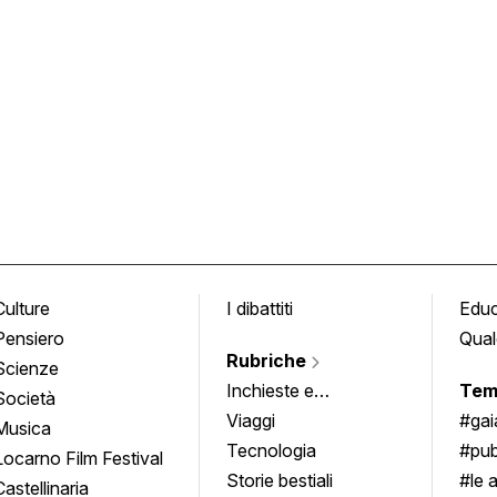
Culture
I dibattiti
Edu
Pensiero
Qual
Rubriche
Scienze
Inchieste e
Tem
Società
approfondimenti
Viaggi
#ga
Musica
Tecnologia
#pub
Locarno Film Festival
Storie bestiali
#le 
Castellinaria