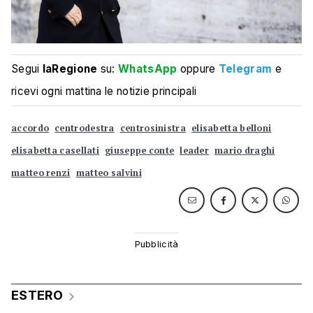
Segui
laRegione
su:
WhatsApp
oppure
Telegram
e
ricevi ogni mattina le notizie principali
accordo
centrodestra
centrosinistra
elisabetta belloni
elisabetta casellati
giuseppe conte
leader
mario draghi
matteo renzi
matteo salvini
ESTERO