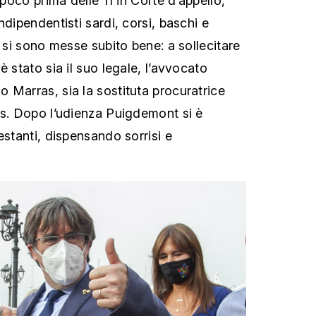
 poco prima delle 11 in Corte d’appello,
ndipendentisti sardi, corsi, baschi e
i si sono messe subito bene: a sollecitare
è stato sia il suo legale, l’avvocato
 Marras, sia la sostituta procuratrice
us. Dopo l’udienza Puigdemont si è
estanti, dispensando sorrisi e