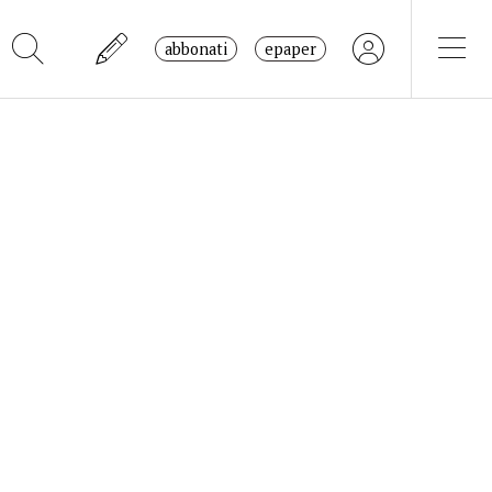
abbonati
epaper