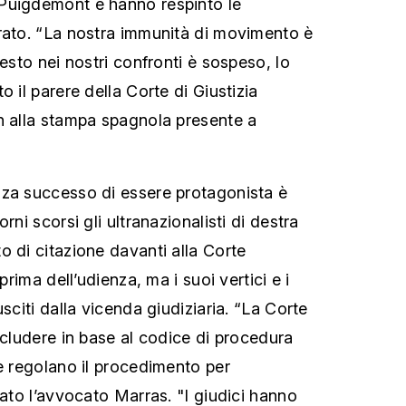
Puigdemont e hanno respinto le
rato. “La nostra immunità di movimento è
resto nei nostri confronti è sospeso, lo
o il parere della Corte di Giustizia
n alla stampa spagnola presente a
nza successo di essere protagonista è
rni scorsi gli ultranazionalisti di destra
o di citazione davanti alla Corte
 prima dell’udienza, ma i suoi vertici e i
usciti dalla vicenda giudiziaria. “La Corte
scludere in base al codice di procedura
he regolano il procedimento per
gato l’avvocato Marras. "I giudici hanno