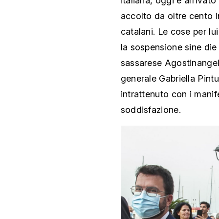
italiana, oggi è arrivato
accolto da oltre cento i
catalani. Le cose per lu
la sospensione sine die 
sassarese Agostinangelo
generale Gabriella Pint
intrattenuto con i manif
soddisfazione.