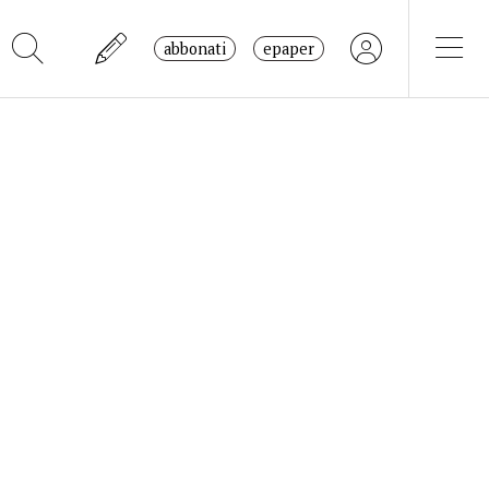
abbonati
epaper