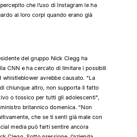
percepito che l’uso di Instagram le ha
guardo ai loro corpi quando erano già
esidente del gruppo Nick Clegg ha
alla CNN e ha cercato di limitare i possibili
del whistleblower avrebbe causato. “La
 di chiunque altro, non supporta il fatto
vo o tossico per tutti gli adolescenti",
o ministro britannico domenica. “Non
itivamente, che se ti senti già male con
cial media può farti sentire ancora
ck Clegg. Sotto pressione, l’azienda