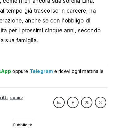
i", come riferì ancora sua sorella Lina.
 al tempo già trascorso in carcere, ha
berazione, anche se con l'obbligo di
ita per i prossimi cinque anni, secondo
a sua famiglia.
sApp
oppure
Telegram
e ricevi ogni mattina le
ritti
donne