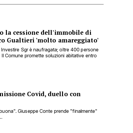
no la cessione dell'immobile di
co Gualtieri 'molto amareggiato'
e Investire Sgr è naufragata; oltre 400 persone
. Il Comune promette soluzioni abitative entro
missione Covid, duello con
 buona". Giuseppe Conte prende "finalmente"
..