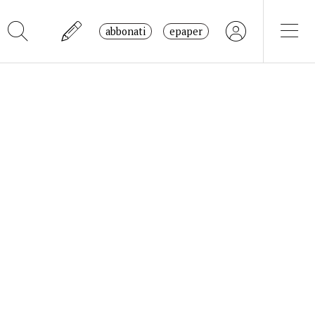
abbonati
epaper