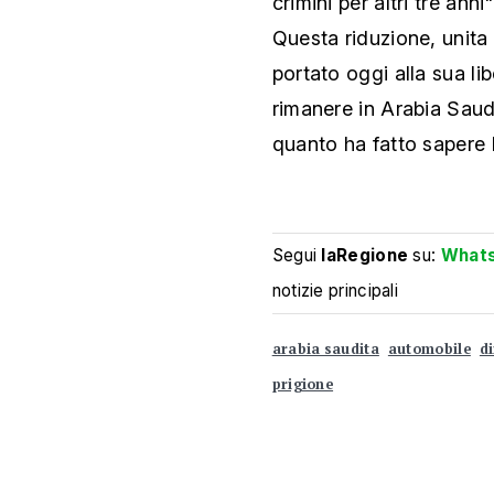
crimini per altri tre ann
Questa riduzione, unita
portato oggi alla sua li
rimanere in Arabia Saud
quanto ha fatto sapere l
Segui
laRegione
su:
What
notizie principali
arabia saudita
automobile
di
prigione