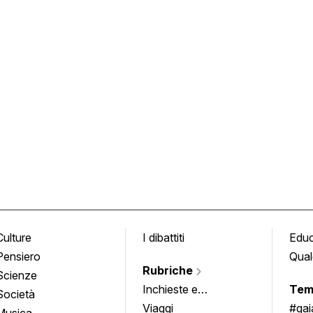
Culture
I dibattiti
Edu
Pensiero
Qual
Rubriche
Scienze
Inchieste e
Tem
Società
approfondimenti
Viaggi
#ga
Musica