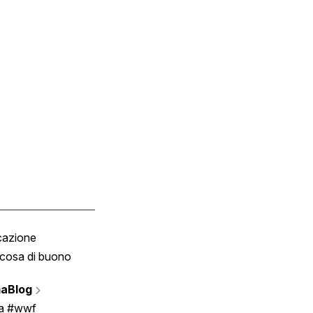
cazione
Tombola
cosa di buono
Fumetto
Vignette
aBlog
Scrivici
ia #wwf