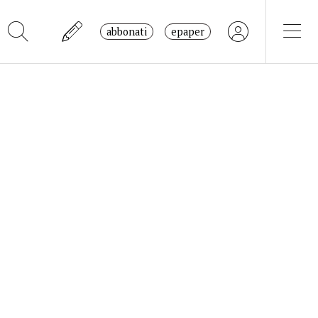
abbonati
epaper