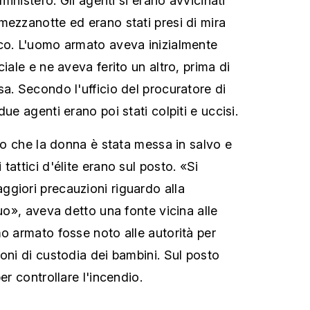
 ministero. Gli agenti si erano avvicinati
mezzanotte ed erano stati presi di mira
co. L'uomo armato aveva inizialmente
ciale e ne aveva ferito un altro, prima di
a. Secondo l'ufficio del procuratore di
ue agenti erano poi stati colpiti e uccisi.
ito che la donna è stata messa in salvo e
tattici d'élite erano sul posto. «Si
giori precauzioni riguardo alla
duo», aveva detto una fonte vicina alle
mo armato fosse noto alle autorità per
oni di custodia dei bambini. Sul posto
er controllare l'incendio.