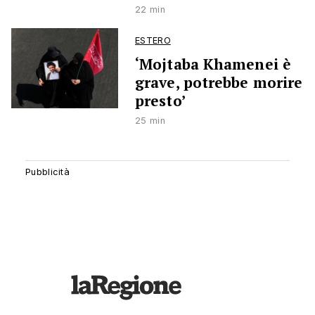
22 min
ESTERO
‘Mojtaba Khamenei è
grave, potrebbe morire
presto’
25 min