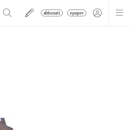
abbonati
epaper