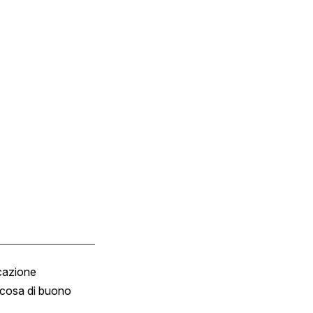
cazione
Tombola
cosa di buono
Fumetto
Vignette