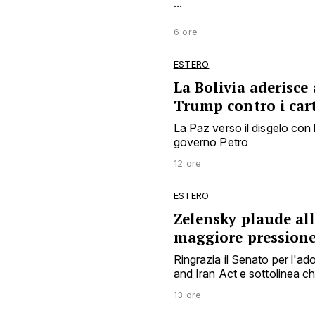
...
6 ore
ESTERO
La Bolivia aderisce
Trump contro i cart
La Paz verso il disgelo con 
governo Petro
12 ore
ESTERO
Zelensky plaude al
maggiore pression
Ringrazia il Senato per l'a
and Iran Act e sottolinea 
13 ore