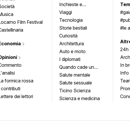
Inchieste e
Tem
Società
approfondimenti
Viaggi
#ga
Musica
Tecnologia
#pub
Locarno Film Festival
Storie bestiali
#le 
Castellinaria
Curiosità
info
Altr
Economia
Architettura
24h
Auto e moto
Opinioni
Arch
I diplomati
Commento
In b
Quando cade un
L'analisi
Info
quadro
Salute mentale
La formica rossa
Tea
Salute sessuale
I contributi
Prom
Ticino Scienza
Lettere dei lettori
Conc
Scienza e medicina