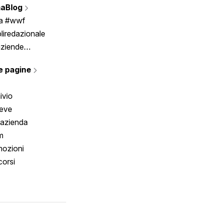
aBlog
Scrivici
ia #wwf
liredazionale
aziende
rmano
e pagine
ivio
reve
 azienda
m
ozioni
orsi