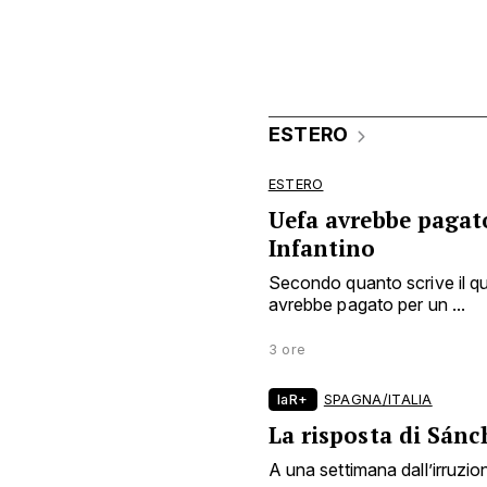
ESTERO
ESTERO
Uefa avrebbe pagat
Infantino
Secondo quanto scrive il qu
avrebbe pagato per un ...
3 ore
laR+
SPAGNA/ITALIA
La risposta di Sánc
A una settimana dall’irruzion