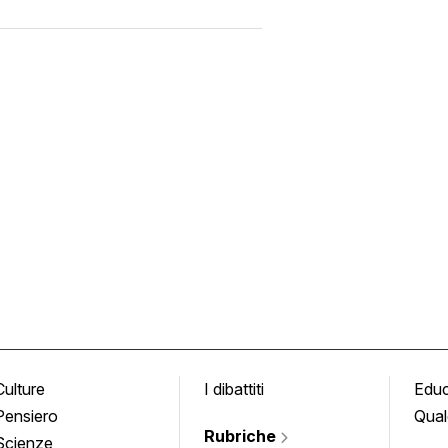
Culture
I dibattiti
Edu
Pensiero
Qual
Rubriche
Scienze