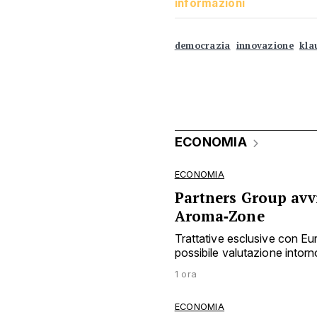
democrazia
innovazione
kla
ECONOMIA
ECONOMIA
Partners Group avvi
Aroma‑Zone
Trattative esclusive con E
possibile valutazione intorno
1 ora
ECONOMIA