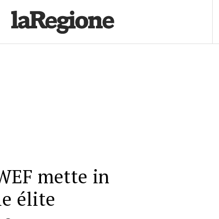
WEF mette in
e élite
he