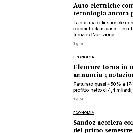
Auto elettriche co
tecnologia ancora 
La ricarica bidirezionale c
reimmetterla in casa o in ret
frenano l'adozione
1 gior
ECONOMIA
Glencore torna in ut
annuncia quotazion
Fatturato quasi +50% a 174 mi
profitto netto di 4,4 miliard
1 gior
ECONOMIA
Sandoz accelera con
del primo semestre