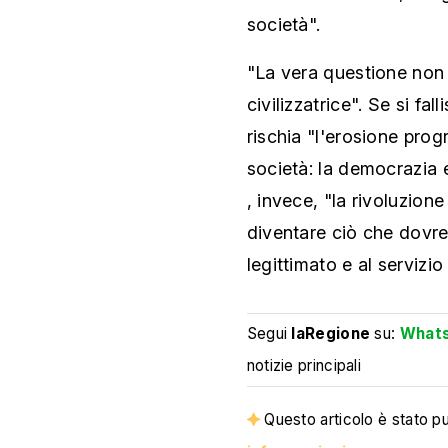
società".
"La vera questione no
civilizzatrice". Se si fal
rischia "l'erosione prog
società: la democrazia 
, invece, "la rivoluzion
diventare ciò che dovre
legittimato e al servizio
Segui
laRegione
su:
What
notizie principali
Questo articolo è stato pub
informazioni