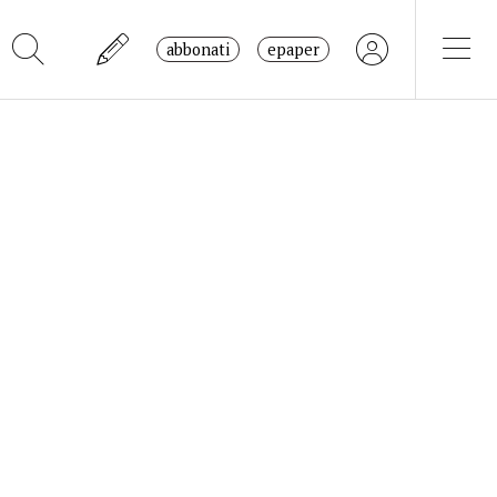
abbonati
epaper