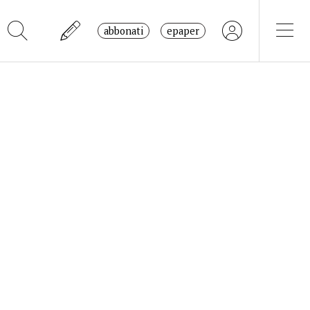
abbonati
epaper