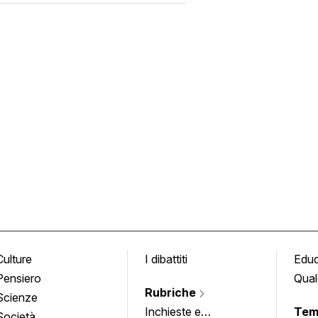
Culture
I dibattiti
Edu
Pensiero
Qual
Rubriche
Scienze
Inchieste e
Tem
Società