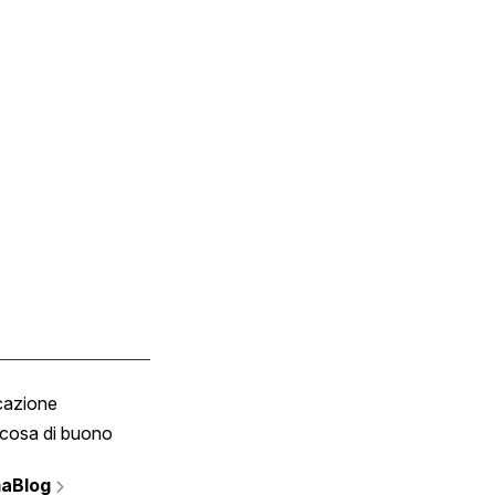
cazione
Tombola
cosa di buono
Fumetto
Vignette
aBlog
Scrivici