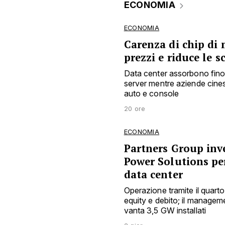
ECONOMIA
ECONOMIA
Carenza di chip di 
prezzi e riduce le s
Data center assorbono fino
server mentre aziende cine
auto e console
20 ore
ECONOMIA
Partners Group inve
Power Solutions pe
data center
Operazione tramite il quarto
equity e debito; il manage
vanta 3,5 GW installati
2 gior