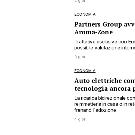
ECONOMIA
Partners Group avvi
Aroma‑Zone
Trattative esclusive con E
possibile valutazione intorno
3 gior
ECONOMIA
Auto elettriche co
tecnologia ancora 
La ricarica bidirezionale c
reimmetterla in casa o in ret
frenano l'adozione
4 gior