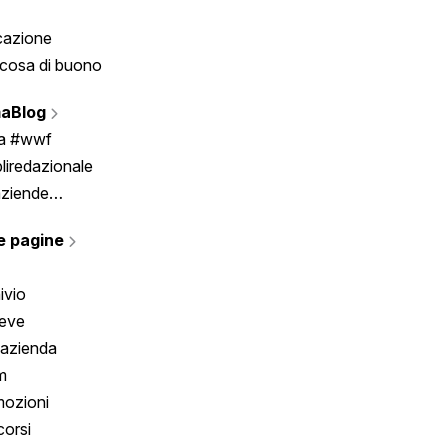
cazione
Tombola
cosa di buono
Fumetto
Vignette
aBlog
Scrivici
ia #wwf
liredazionale
aziende
rmano
e pagine
ivio
reve
 azienda
m
ozioni
orsi