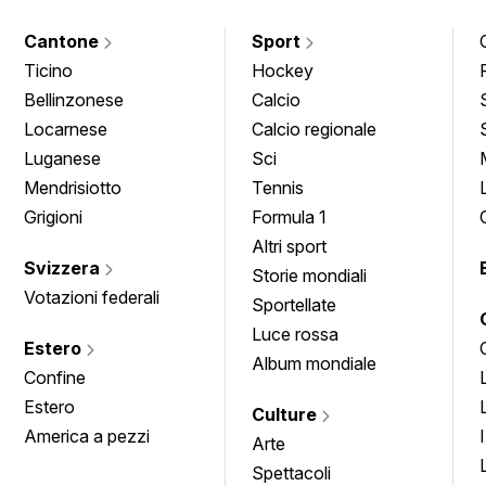
Cantone
Sport
Ticino
Hockey
Bellinzonese
Calcio
Locarnese
Calcio regionale
Luganese
Sci
Mendrisiotto
Tennis
Grigioni
Formula 1
Altri sport
Svizzera
Storie mondiali
Votazioni federali
Sportellate
Luce rossa
Estero
Album mondiale
Confine
Estero
Culture
America a pezzi
Arte
Spettacoli