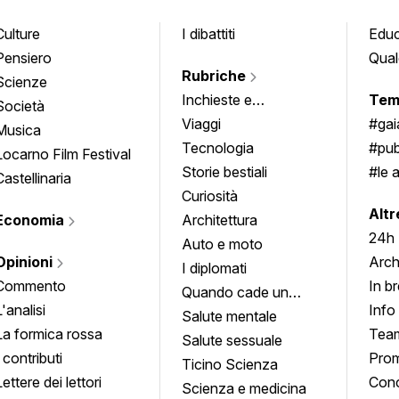
Culture
I dibattiti
Edu
Pensiero
Qual
Rubriche
Scienze
Inchieste e
Tem
Società
approfondimenti
Viaggi
#ga
Musica
Tecnologia
#pub
Locarno Film Festival
Storie bestiali
#le 
Castellinaria
Curiosità
info
Altr
Economia
Architettura
24h
Auto e moto
Opinioni
Arch
I diplomati
Commento
In b
Quando cade un
L'analisi
Info
quadro
Salute mentale
La formica rossa
Tea
Salute sessuale
I contributi
Prom
Ticino Scienza
Lettere dei lettori
Conc
Scienza e medicina