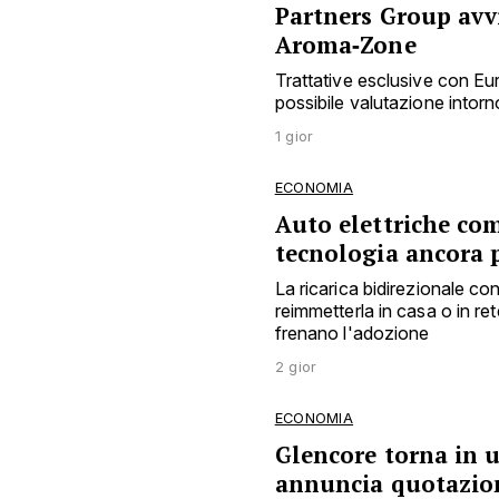
Partners Group avvi
Aroma‑Zone
Trattative esclusive con E
possibile valutazione intorno
1 gior
ECONOMIA
Auto elettriche co
tecnologia ancora 
La ricarica bidirezionale c
reimmetterla in casa o in ret
frenano l'adozione
2 gior
ECONOMIA
Glencore torna in ut
annuncia quotazion