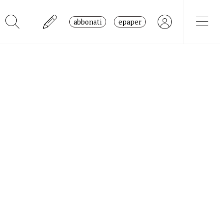
abbonati
epaper