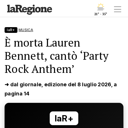
21° - 35°
laR+
MUSICA
È morta Lauren
Bennett, cantò ‘Party
Rock Anthem’
➜ dal giornale, edizione del 8 luglio 2026, a
pagina 14
laR+