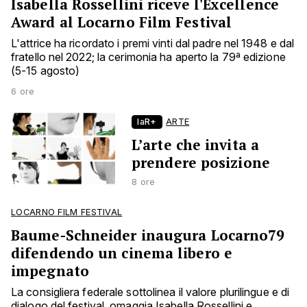
Isabella Rossellini riceve l'Excellence
Award al Locarno Film Festival
L'attrice ha ricordato i premi vinti dal padre nel 1948 e dal
fratello nel 2022; la cerimonia ha aperto la 79ª edizione
(5-15 agosto)
6 ore
laR+
ARTE
L’arte che invita a
prendere posizione
8 ore
LOCARNO FILM FESTIVAL
Baume-Schneider inaugura Locarno79
difendendo un cinema libero e
impegnato
La consigliera federale sottolinea il valore plurilingue e di
dialogo del festival, omaggia Isabella Rossellini e