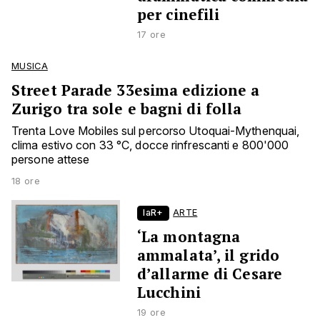
per cinefili
17 ore
MUSICA
Street Parade 33esima edizione a
Zurigo tra sole e bagni di folla
Trenta Love Mobiles sul percorso Utoquai-Mythenquai,
clima estivo con 33 °C, docce rinfrescanti e 800'000
persone attese
18 ore
laR+
ARTE
‘La montagna
ammalata’, il grido
d’allarme di Cesare
Lucchini
19 ore