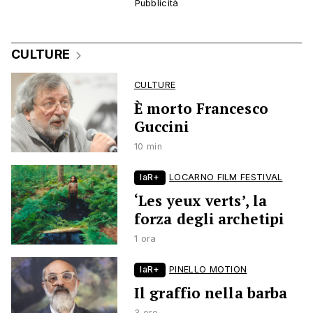
CULTURE
CULTURE
È morto Francesco
Guccini
10 min
laR+
LOCARNO FILM FESTIVAL
‘Les yeux verts’, la
forza degli archetipi
1 ora
laR+
PINELLO MOTION
Il graffio nella barba
3 ore