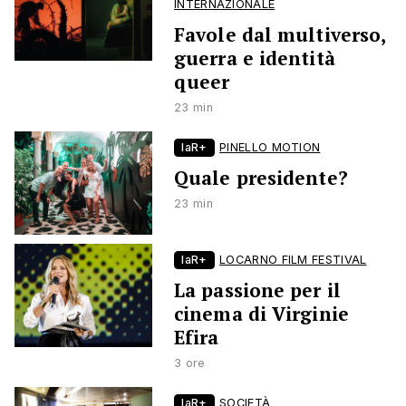
INTERNAZIONALE
Favole dal multiverso,
guerra e identità
queer
23 min
laR+
PINELLO MOTION
Quale presidente?
23 min
laR+
LOCARNO FILM FESTIVAL
La passione per il
cinema di Virginie
Efira
3 ore
laR+
SOCIETÀ