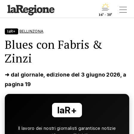
16° - 30°
laR+
BELLINZONA
Blues con Fabris &
Zinzi
➜ dal giornale, edizione del 3 giugno 2026, a
pagina 19
laR+
Il lavoro dei nostri giornalisti garantisce notizie