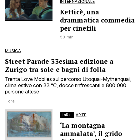
INTERNAZIONALE
Ketticè, una
drammatica commedia
per cinefili
53 min
MUSICA
Street Parade 33esima edizione a
Zurigo tra sole e bagni di folla
Trenta Love Mobiles sul percorso Utoquai-Mythenquai,
clima estivo con 33 °C, docce rinfrescanti e 800'000
persone attese
1 ora
laR+
ARTE
‘La montagna
ammalata’, il grido