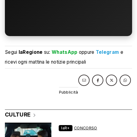
Segui
laRegione
su:
WhatsApp
oppure
Telegram
e
ricevi ogni mattina le notizie principali
CULTURE
laR+
CONCORSO