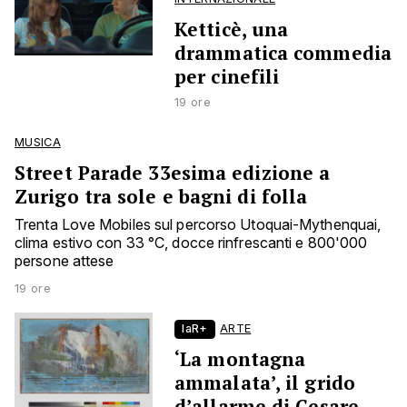
Ketticè, una
drammatica commedia
per cinefili
19 ore
MUSICA
Street Parade 33esima edizione a
Zurigo tra sole e bagni di folla
Trenta Love Mobiles sul percorso Utoquai-Mythenquai,
clima estivo con 33 °C, docce rinfrescanti e 800'000
persone attese
19 ore
laR+
ARTE
‘La montagna
ammalata’, il grido
d’allarme di Cesare