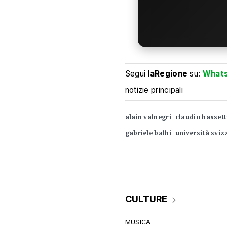
Segui
laRegione
su:
What
notizie principali
alain valnegri
claudio bassett
gabriele balbi
università sviz
CULTURE
MUSICA