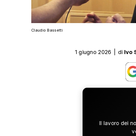
Claudio Bassetti
1 giugno 2026
|
di
Ivo 
Il lavoro dei n
v