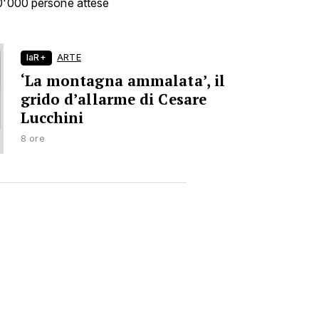
00'000 persone attese
laR+
ARTE
‘La montagna ammalata’, il
grido d’allarme di Cesare
Lucchini
8 ore