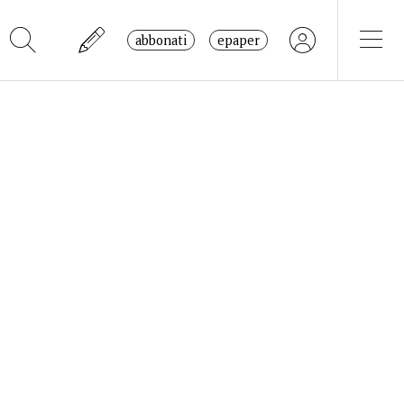
abbonati
epaper