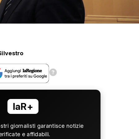
Silvestro
laR+
ostri giornalisti garantisce notizie
erificate e affidabili.