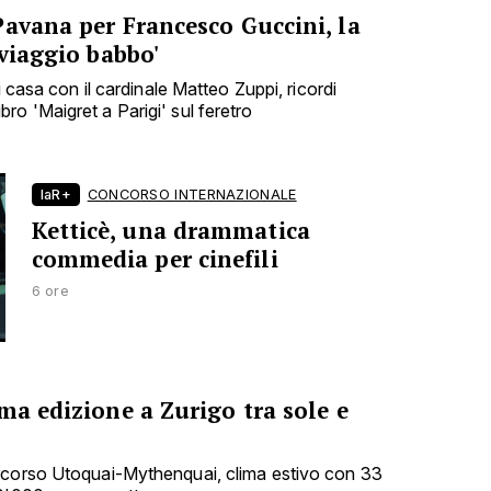
Pavana per Francesco Guccini, la
 viaggio babbo'
i casa con il cardinale Matteo Zuppi, ricordi
 libro 'Maigret a Parigi' sul feretro
laR+
CONCORSO INTERNAZIONALE
Ketticè, una drammatica
commedia per cinefili
6 ore
ma edizione a Zurigo tra sole e
rcorso Utoquai-Mythenquai, clima estivo con 33