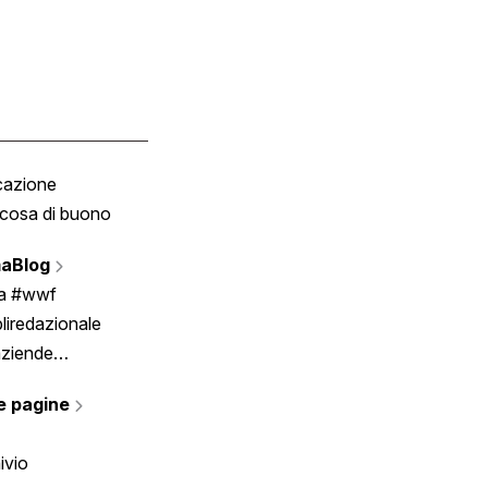
cazione
Tombola
cosa di buono
Fumetto
Vignette
aBlog
Scrivici
ia #wwf
liredazionale
aziende
rmano
e pagine
ivio