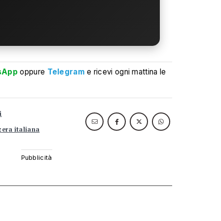
sApp
oppure
Telegram
e ricevi ogni mattina le
i
zera italiana