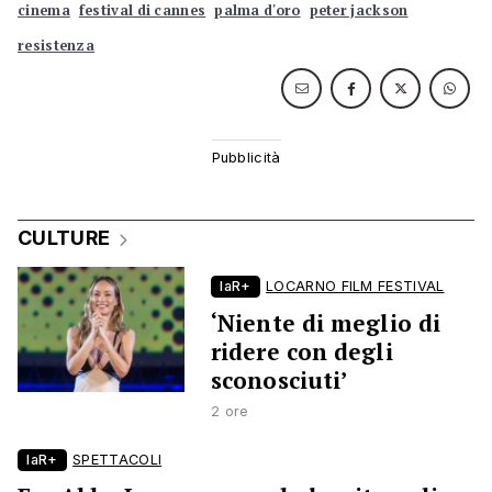
cinema
festival di cannes
palma d'oro
peter jackson
resistenza
CULTURE
laR+
LOCARNO FILM FESTIVAL
‘Niente di meglio di
ridere con degli
sconosciuti’
2 ore
laR+
SPETTACOLI