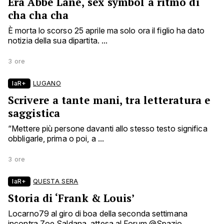
Era Abbe Lane, sex symbol a ritmo di
cha cha cha
È morta lo scorso 25 aprile ma solo ora il figlio ha dato
notizia della sua dipartita. ...
3 ore
laR+
LUGANO
Scrivere a tante mani, tra letteratura e
saggistica
“Mettere più persone davanti allo stesso testo significa
obbligarle, prima o poi, a ...
3 ore
laR+
QUESTA SERA
Storia di ‘Frank & Louis’
Locarno79 al giro di boa della seconda settimana
incontra Zoe Saldana, attesa al Forum @Spazio ...