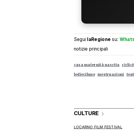
Segui
laRegione
su:
What
notizie principali
casa maternità nascita
ciclic
lediecilune
mestruazioni
tea
CULTURE
LOCARNO FILM FESTIVAL