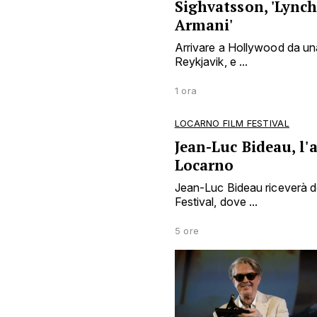
Sighvatsson, 'Lynch
Armani'
Arrivare a Hollywood da una
Reykjavik, e ...
1 ora
LOCARNO FILM FESTIVAL
Jean-Luc Bideau, l'a
Locarno
Jean-Luc Bideau riceverà do
Festival, dove ...
5 ore