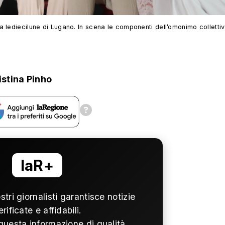
 lediecilune di Lugano. In scena le componenti dell’omonimo collettiv
istina Pinho
laR+
ostri giornalisti garantisce notizie
erificate e affidabili.
questa informazione di qualità,