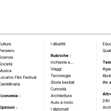
Culture
I dibattiti
Edu
Pensiero
Qual
Rubriche
Scienze
Inchieste e
Tem
Società
approfondimenti
Viaggi
#ga
Musica
Tecnologia
#pub
Locarno Film Festival
Storie bestiali
#le 
Castellinaria
Curiosità
info
Altr
Economia
Architettura
24h
Auto e moto
Opinioni
Arch
I diplomati