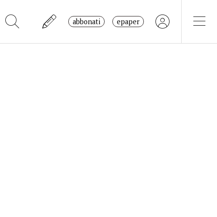
abbonati
epaper