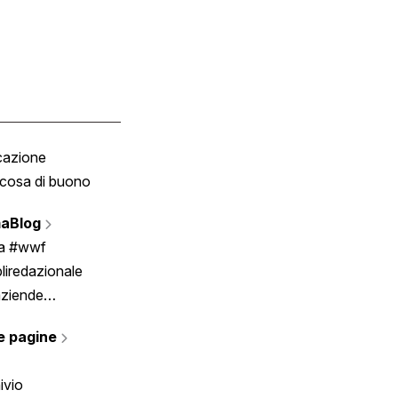
cazione
Tombola
cosa di buono
Fumetto
Vignette
aBlog
Scrivici
ia #wwf
liredazionale
aziende
rmano
e pagine
ivio