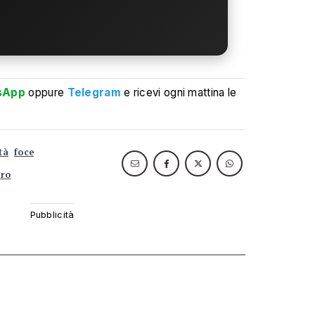
sApp
oppure
Telegram
e ricevi ogni mattina le
ità
foce
tro