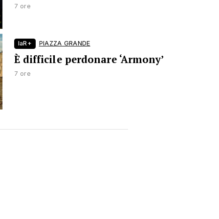
7 ore
laR+
PIAZZA GRANDE
È difficile perdonare ‘Armony’
7 ore