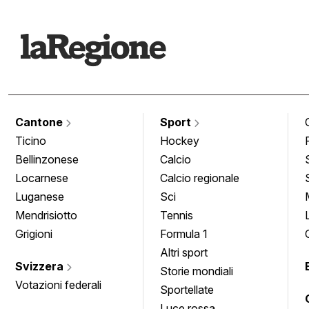
Cantone
Sport
Ticino
Hockey
Bellinzonese
Calcio
Locarnese
Calcio regionale
Luganese
Sci
Mendrisiotto
Tennis
Grigioni
Formula 1
Altri sport
Svizzera
Storie mondiali
Votazioni federali
Sportellate
Luce rossa