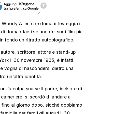
di Woody Allen che domani festeggia i
 di domandarsi se uno dei suoi film più
 in fondo un ritratto autobiografico.
 autore, scrittore, attore e stand-up
rk il 30 novembre 1935, è infatti
ile voglia di nascondersi dietro una
ro un'altra identità.
 non fu colpa sua se il padre, incisore di
no cameriere, si scordò di andare a
ta fino al giorno dopo, sicché dobbiamo
famiglia per fargli gli auguri il 30