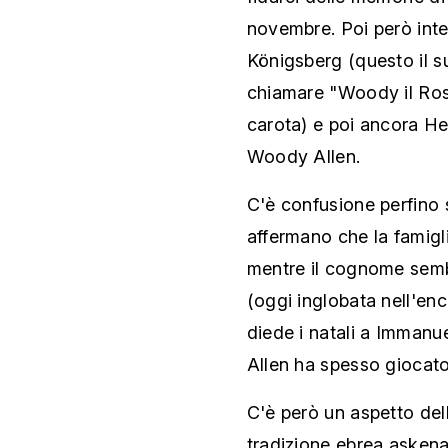
novembre. Poi però inte
Königsberg (questo il s
chiamare "Woody il Ross
carota) e poi ancora He
Woody Allen.
C'è confusione perfino 
affermano che la famigl
mentre il cognome semb
(oggi inglobata nell'enc
diede i natali a Immanue
Allen ha spesso giocato
C'è però un aspetto del
tradizione ebrea askena