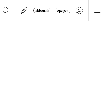
abbonati
epaper