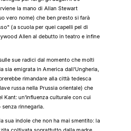
rviene la mano di Allan Stewart
uo vero nome) che ben presto si farà
o" (a scuola per quei capelli pel di
ywood Allen al debutto in teatro e infine
sulle sue radici dal momento che molti
ia sia emigrata in America dall'Ungheria,
rerebbe rimandare alla città tedesca
lave russa nella Prussia orientale) che
l Kant: un'influenza culturale con cui
 senza rinnegarla.
la sua indole che non ha mai smentito: la
zita coltivata soprattutto dalla madre