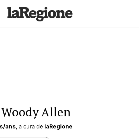
i Woody Allen
ts/ans,
a cura
de
laRegione