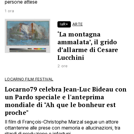
persone attese
1 ora
laR+
ARTE
‘La montagna
ammalata’, il grido
d’allarme di Cesare
Lucchini
2 ore
LOCARNO FILM FESTIVAL
Locarno79 celebra Jean-Luc Bideau con
un Pardo speciale e l'anteprima
mondiale di "Ah que le bonheur est
proche"
Il film di François-Christophe Marzal segue un attore
ottantenne alle prese con memoria e allucinazioni, tra
ritardi di produzione e infortuni