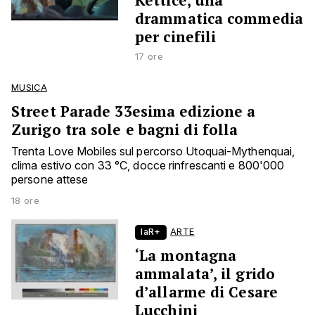
Ketticè, una
drammatica commedia
per cinefili
17 ore
MUSICA
Street Parade 33esima edizione a
Zurigo tra sole e bagni di folla
Trenta Love Mobiles sul percorso Utoquai-Mythenquai,
clima estivo con 33 °C, docce rinfrescanti e 800'000
persone attese
18 ore
laR+
ARTE
‘La montagna
ammalata’, il grido
d’allarme di Cesare
Lucchini