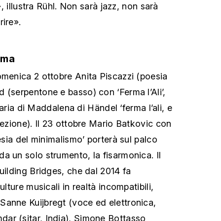
’», illustra Rühl. Non sarà jazz, non sarà
rire».
mma
omenica 2 ottobre Anita Piscazzi (poesia
 (serpentone e basso) con ‘Ferma l’Ali’,
ll’aria di Maddalena di Händel ‘ferma l’ali, e
rezione). Il 23 ottobre Mario Batkovic con
nesia del minimalismo’ porterà sul palco
a un solo strumento, la fisarmonica. Il
uilding Bridges, che dal 2014 fa
ulture musicali in realtà incompatibili,
Sanne Kuijbregt (voce ed elettronica,
ar (sitar, India), Simone Bottasso