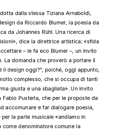
dotta dalla stessa Tiziana Arnaboldi,
a-design da Riccardo Blumer, la poesia da
ica da Johannes Rühl. Una ricerca di
ioni», dice la direttrice artistica; «sfida
ccettare – le fa eco Blumer –, un invito
le. La domanda che proverò a portare il
è il design oggi?", poiché, oggi appunto,
 molto complesso, che si occupa di tanti
rma giusta e una sbagliata». Un invito
 Fabio Pusterla, che per le proposte da
ad accomunare e far dialogare poesia,
 per la parte musicale «andiamo in
no come denominatore comune la