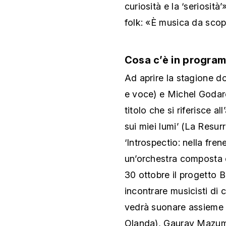
curiosità e la ‘seriosità
folk: «È musica da scop
Cosa c’è in progra
Ad aprire la stagione d
e voce) e Michel Godard
titolo che si riferisce a
sui miei lumi’ (La Resur
‘Introspectio: nella fre
un’orchestra composta d
30 ottobre il progetto B
incontrare musicisti di c
vedrà suonare assieme 
Olanda), Gaurav Mazumd