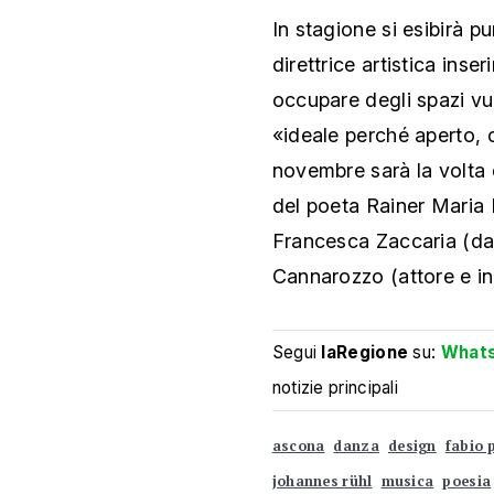
In stagione si esibirà p
direttrice artistica inse
occupare degli spazi vuo
«ideale perché aperto, c
novembre sarà la volta d
del poeta Rainer Maria 
Francesca Zaccaria (dan
Cannarozzo (attore e int
Segui
laRegione
su:
What
notizie principali
ascona
danza
design
fabio 
johannes rühl
musica
poesia