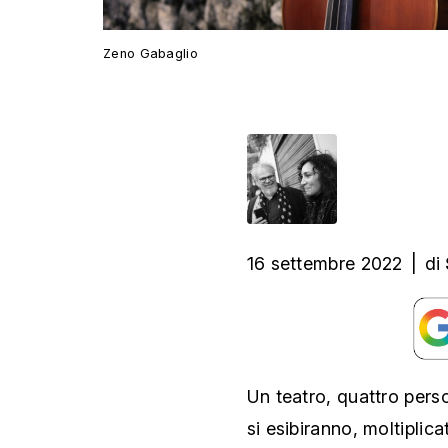
Zeno Gabaglio
16 settembre 2022
|
di
Un teatro, quattro person
si esibiranno, moltiplica