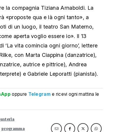
ure la compagnia Tiziana Arnaboldi. La
rirà «proposte qua e là ogni tanto», a
ti di un luogo, il teatro San Materno,
ome aperta voglio essere io». Il 13
i ‘La vita comincia ogni giorno’, lettere
Rilke, con Marta Ciappina (danzatrice),
zatrice, autrice e pittrice), Andrea
erprete) e Gabriele Leporatti (pianista).
sApp
oppure
Telegram
e ricevi ogni mattina le
pusterla
programma