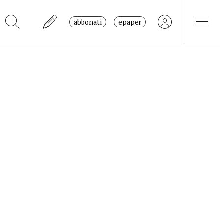
abbonati
epaper